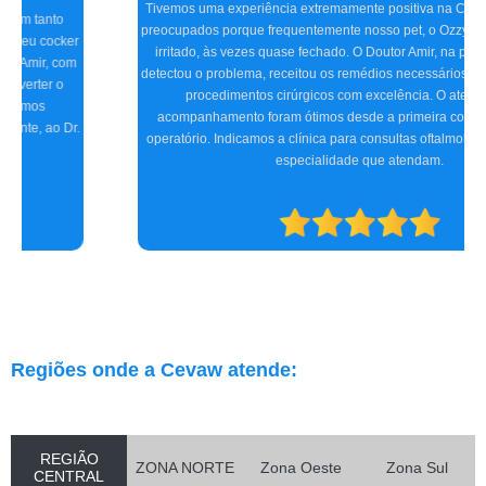
Tivemos uma experiência extremamente positiva na CEVAW. Estávamos
preocupados porque frequentemente nosso pet, o Ozzy, ficava com o olho
irritado, às vezes quase fechado. O Doutor Amir, na primeira consulta,
detectou o problema, receitou os remédios necessários, e realizamos dois
procedimentos cirúrgicos com excelência. O atendimento e
acompanhamento foram ótimos desde a primeira consulta até o pós-
operatório. Indicamos a clínica para consultas oftalmológicas e qualquer
especialidade que atendam.
Regiões onde a Cevaw atende:
REGIÃO
ZONA NORTE
Zona Oeste
Zona Sul
CENTRAL