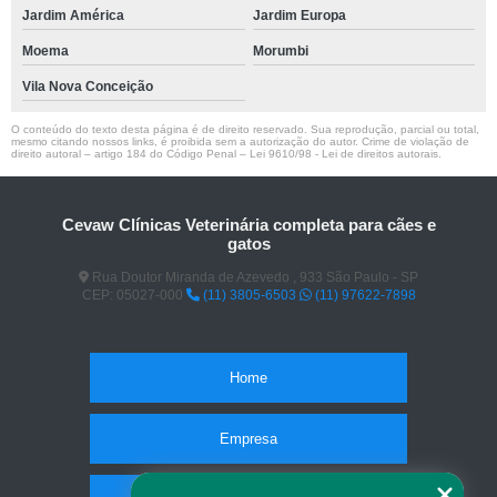
Jardim América
Jardim Europa
Moema
Morumbi
Vila Nova Conceição
O conteúdo do texto desta página é de direito reservado. Sua reprodução, parcial ou total,
mesmo citando nossos links, é proibida sem a autorização do autor. Crime de violação de
direito autoral – artigo 184 do Código Penal –
Lei 9610/98 - Lei de direitos autorais
.
Cevaw Clínicas Veterinária completa para cães e
gatos
Rua Doutor Miranda de Azevedo , 933 São Paulo - SP
CEP: 05027-000
(11) 3805-6503
(11) 97622-7898
Home
Empresa