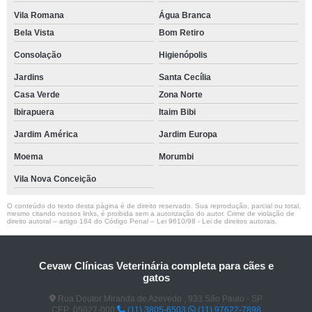
Vila Romana
Água Branca
Bela Vista
Bom Retiro
Consolação
Higienópolis
Jardins
Santa Cecília
Casa Verde
Zona Norte
Ibirapuera
Itaim Bibi
Jardim América
Jardim Europa
Moema
Morumbi
Vila Nova Conceição
O conteúdo do texto desta página é de direito reservado. Sua reprodução, parcial ou total,
mesmo citando nossos links, é proibida sem a autorização do autor. Crime de violação de
direito autoral – artigo 184 do Código Penal –
Lei 9610/98 - Lei de direitos autorais
.
Cevaw Clínicas Veterinária completa para cães e
gatos
Rua Doutor Miranda de Azevedo , 933 São Paulo - SP
CEP: 05027-000
(11) 3805-6503
(11) 97622-7898