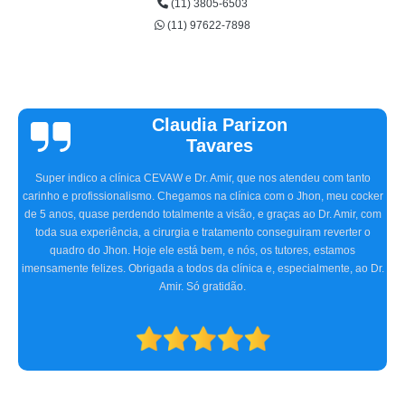
(11) 3805-6503
(11) 97622-7898
Vinicius
Sallinas
Tivemos uma experiência extremamente positiva na CEVAW. Estávamos
preocupados porque frequentemente nosso pet, o Ozzy, ficava com o olho
irritado, às vezes quase fechado. O Doutor Amir, na primeira consulta,
detectou o problema, receitou os remédios necessários, e realizamos dois
procedimentos cirúrgicos com excelência. O atendimento e
acompanhamento foram ótimos desde a primeira consulta até o pós-
operatório. Indicamos a clínica para consultas oftalmológicas e qualquer
especialidade que atendam.