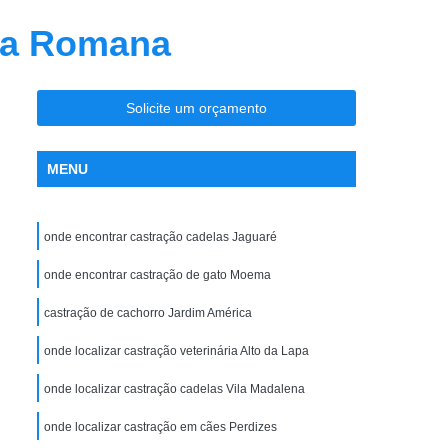
ia
Clínica Veterinária Ortopedia
la Romana
ro
Clínica Veterinária para Cães
sos
Clínica Veterinária para Filhotes
Solicite um orçamento
Clínica Veterinária para Gatos Idosos
ndocrinologista de Cachorro Vila Madalena
MENU
te
Endocrinologista para Cães Zona Oeste
Endocrinologista Veterinário Vila Madalena
onde encontrar castração cadelas Jaguaré
adalena
Veterinario Endocrino Vila Madalena
onde encontrar castração de gato Moema
rinologista Zona Oeste
castração de cachorro Jardim América
ogia Zona Oeste
Exame Clínico Veterinário
onde localizar castração veterinária Alto da Lapa
e Gatos
Exame de Olho de Cachorro
Exame de Olho em Animais Silvestres
onde localizar castração cadelas Vila Madalena
io
Exame Ortopédico Veterinária
onde localizar castração em cães Perdizes