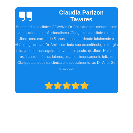
Vinicius
Sallinas
Tivemos uma experiência extremamente positiva na CEVAW.
Estávamos preocupados porque frequentemente nosso pet, o
Ozzy, ficava com o olho irritado, às vezes quase fechado. O
Doutor Amir, na primeira consulta, detectou o problema,
a
receitou os remédios necessários, e realizamos dois
procedimentos cirúrgicos com excelência. O atendimento e
acompanhamento foram ótimos desde a primeira consulta até o
pós-operatório. Indicamos a clínica para consultas
oftalmológicas e qualquer especialidade que atendam.