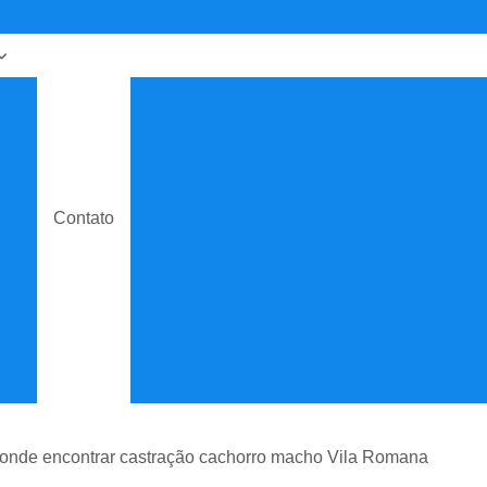
o
Castração Cachorro Macho
C
Castração de Cachorro
Castração 
a
Castração de Gata Fêmea
Cast
Castração em Cães
Castraçã
a
Contato
Cirurgia Hérnia Veterinária
Cirurgia Med
gia
Cirurgia Oftalmológica Veterinár
Cirurgia Veterinária 24 Hrs
Cirurgia Vet
o
Cirurgia Veterinária de Emergência
Cir
ia
Cirurgia Veterinária Especializada
sta
Clínica Veterinária
Cl
onde encontrar castração cachorro macho Vila Romana
Clínica Veterinária de Especial