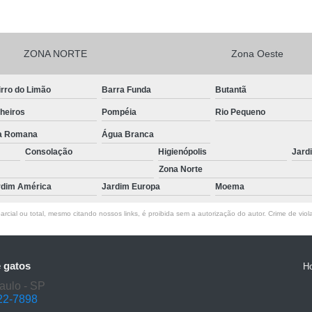
ZONA NORTE
Zona Oeste
rro do Limão
Barra Funda
Butantã
heiros
Pompéia
Rio Pequeno
la Romana
Água Branca
Consolação
Higienópolis
Jard
Zona Norte
rdim América
Jardim Europa
Moema
rcial ou total, mesmo citando nossos links, é proibida sem a autorização do autor. Crime de viol
e gatos
H
aulo - SP
22-7898