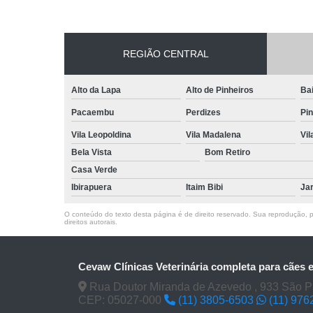
REGIÃO CENTRAL
Alto da Lapa
Alto de Pinheiros
Bai
Pacaembu
Perdizes
Pin
Vila Leopoldina
Vila Madalena
Vi
Bela Vista
Bom Retiro
Casa Verde
Ibirapuera
Itaim Bibi
Ja
O conteúdo do texto desta página é de direito reservado. Sua reprodução, pa
direitos autorais
.
Cevaw Clínicas Veterinária completa para cães 
Rua Doutor Miranda de Azevedo , 933 São P
CEP: 05027-000
(11) 3805-6503
(11) 976