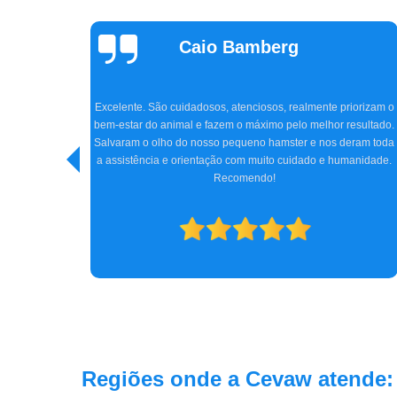
Claudia Parizon
Tavares
Super indico a clínica CEVAW e Dr. Amir, que nos atendeu com
tanto carinho e profissionalismo. Chegamos na clínica com o
iorizam o
Jhon, meu cocker de 5 anos, quase perdendo totalmente a
esultado.
visão, e graças ao Dr. Amir, com toda sua experiência, a cirurgi
eram toda
e tratamento conseguiram reverter o quadro do Jhon. Hoje ele
anidade.
está bem, e nós, os tutores, estamos imensamente felizes.
Obrigada a todos da clínica e, especialmente, ao Dr. Amir. Só
gratidão.
Regiões onde a Cevaw atende: