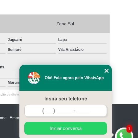
Zona Sul
Jaguaré
Lapa
Sumaré
Vila Anastácio
ins
Santa Cecília
Olá! Fale agora pelo WhatsApp
Morumbi
Vila Nova Conceição
ação de direito autoral – artigo 184 do Código Penal –
Lei 9610/98 - Lei de
Insira seu telefone
ome
Empresa
Missão
Serviços
Contato
Mapa do site
Iniciar conversa
1