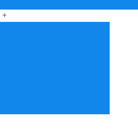
(11) 3805-6503
(11) 97622-7898
astração Cadelas
Castração Cães
de Cachorro Fêmea
Castração de Fêmea
ração de Gato
Castração de Macho
o para Gata
Castração Veterinária
icina Veterinária
Cirurgia Ocular Veterinária
ia
Cirurgia Oncológica Veterinária
erinária Cachorro
Cirurgia Veterinária Clínica
urgia Veterinária de Reposicionamento de Olho
Cirurgia Veterinária Oftalmológica 24 Horas
ínica Veterinária Cardiologia
idade
Clínica Veterinária Nutrição