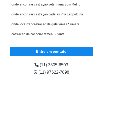
ular
Exame Veterinário em Filhote
onde encontrar castração veterinária Bom Retiro
ário para Cão
Exame Veterinário para Gato
onde encontrar castração cadelas Vila Leopoldina
Gastrologista para Animais Zona Oeste
onde localizar castração de gata fêmea Sumaré
ena
Gastrologista para Cães Vila Madalena
castração de cachorro fêmea Butantã
Gastrologista para Pet Vila Madalena
strologista Vila Madalena
Entre em contato
na Oeste
Veterinaria Gastrologista Zona Oeste
lena
Médico Veterinário Oftalmologista
(11) 3805-6503
(11) 97622-7898
ista Canina
Oftalmologista de Cachorro
ogista de Gatos
Oftalmologista Gatos
ogista para Cães
Oftalmologista para Gatos
Horas
Veterinário Oftalmologista