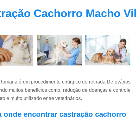
Clínica Veterinária Oftalmolog
tração Cachorro Macho Vi
Clínica Veterinária para Cachor
Clínica Veterinária para Cães Ido
Clínica Veterinária para Gatos
Endocrino Veterinario Zona Oeste
E
Endocrinologista para Cachorro Zona Oes
Endocrinologista para Gato Vila Madalena
Medico Veterinario Endocrinologista Vila M
Romana é um procedimento cirúrgico de retirada De ovários
Veterinario Endoc
ndo muitos benefícios como, redução de doenças e controle
Veterinario Especialista em Endocrinol
e muito utilizado entre veterinários.
Exame de Fundo de Olho em Cães 
a onde encontrar castração cachorro
Exame de Olho em Animais Exóticos
Exame Oftalmológico Veterinár