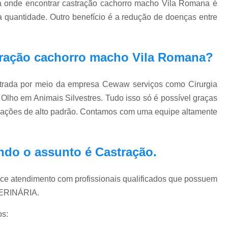
 onde encontrar castração cachorro macho Vila Romana é
Exame Veterinário de Pressão Oc
a quantidade. Outro benefício é a redução de doenças entre
Exame Veterinário Olho
Exame Veterin
Gastrologia Veterinaria Zona Oeste
tração cachorro macho Vila Romana?
Gastrologista para Cachorros Vila Madal
Gastrologista para Gatos Zona Oeste
rada por meio da empresa Cewaw serviços como Cirurgia
Medico Veterinario Ga
Olho em Animais Silvestres. Tudo isso só é possível graças
Veterinaria Especialista em Gastrologia Zo
talações de alto padrão. Contamos com uma equipe altamente
Veterinario Gastrologista Vila Mada
Oftalmologista Cachorro
Oftalmolog
ndo o assunto é
Castração
.
Oftalmologista de Cães
Oftalmol
Oftalmologista para Cachorro
Oftalmol
ce atendimento com profissionais qualificados que possuem
TERINÁRIA.
Oftalmologista Veterinário 24 
os: