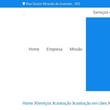
Rua Doutor Miranda de Azevedo , 933
Serviços
Castraçã
Cirurgia
veterinári
Clínicas
veterinári
Home
Empresa
Missão
Endocrinolo
animal
Exame
veterinári
Gastrolog
animal
Oftalmologi
Home
Serviços
castração
castração em cães