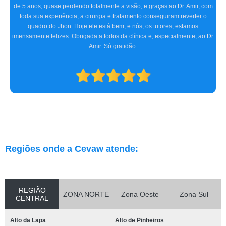
irritado, às vezes quase fechado. O Doutor Amir, na primeira consulta,
detectou o problema, receitou os remédios necessários, e realizamos dois
procedimentos cirúrgicos com excelência. O atendimento e
acompanhamento foram ótimos desde a primeira consulta até o pós-
operatório. Indicamos a clínica para consultas oftalmológicas e qualquer
especialidade que atendam.
Regiões onde a Cevaw atende:
REGIÃO
ZONA NORTE
Zona Oeste
Zona Sul
CENTRAL
Alto da Lapa
Alto de Pinheiros