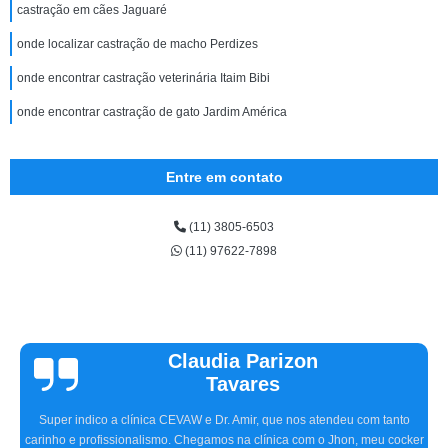
castração em cães Jaguaré
onde localizar castração de macho Perdizes
onde encontrar castração veterinária Itaim Bibi
onde encontrar castração de gato Jardim América
Entre em contato
(11) 3805-6503
(11) 97622-7898
Vinicius
Sallinas
Tivemos uma experiência extremamente positiva na CEVAW. Estávamos
preocupados porque frequentemente nosso pet, o Ozzy, ficava com o olho