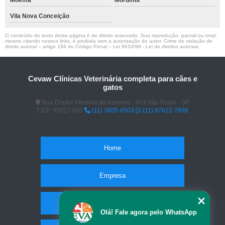
Moema
Morumbi
Vila Nova Conceição
O conteúdo do texto desta página é de direito reservado. Sua reprodução, parcial ou total,
mesmo citando nossos links, é proibida sem a autorização do autor. Crime de violação de
direito autoral – artigo 184 do Código Penal –
Lei 9610/98 - Lei de direitos autorais
.
Cevaw Clínicas Veterinária completa para cães e
gatos
Rua Doutor Miranda de Azevedo , 933 São Paulo - SP
CEP: 05027-000
(11) 3805-6503
(11) 97622-7898
Home
Empresa
Missão
Olá! Fale agora pelo WhatsApp