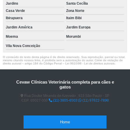
Jardins
Santa Cecília
Casa Verde
Zona Norte
Ibirapuera
Itaim Bibi
Jardim América
Jardim Europa
Moema
Morumbi
Vila Nova Conceição
O conteúdo do texto desta página é de direito reservado. Sua reprodução, parcial ou total,
mesmo citando nossos links, é proibida sem a autorização do autor. Crime de violação de
direito autoral – artigo 184 do Código Penal –
Lei 9610/98 - Lei de direitos autorais
.
Cevaw Clínicas Veterinária completa para cães e
gatos
Rua Doutor Miranda de Azevedo , 933 São Paulo - SP
CEP: 05027-000
(11) 3805-6503
(11) 97622-7898
Home