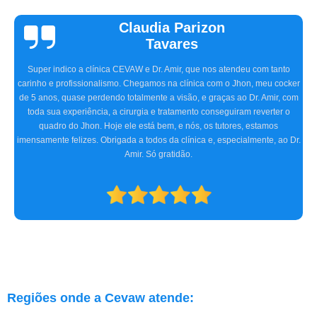
Vinicius
Sallinas
Tivemos uma experiência extremamente positiva na CEVAW. Estávamos
preocupados porque frequentemente nosso pet, o Ozzy, ficava com o olho
irritado, às vezes quase fechado. O Doutor Amir, na primeira consulta,
detectou o problema, receitou os remédios necessários, e realizamos dois
procedimentos cirúrgicos com excelência. O atendimento e
acompanhamento foram ótimos desde a primeira consulta até o pós-
operatório. Indicamos a clínica para consultas oftalmológicas e qualquer
especialidade que atendam.
Regiões onde a Cevaw atende: