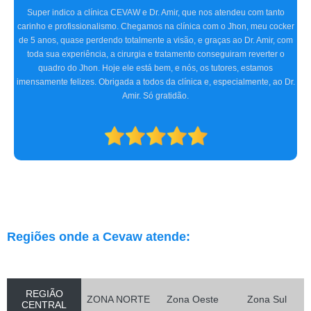
Tivemos uma experiência extremamente positiva na CEVAW. Estávamos
preocupados porque frequentemente nosso pet, o Ozzy, ficava com o olho
irritado, às vezes quase fechado. O Doutor Amir, na primeira consulta,
detectou o problema, receitou os remédios necessários, e realizamos dois
procedimentos cirúrgicos com excelência. O atendimento e
acompanhamento foram ótimos desde a primeira consulta até o pós-
operatório. Indicamos a clínica para consultas oftalmológicas e qualquer
especialidade que atendam.
Regiões onde a Cevaw atende:
REGIÃO
ZONA NORTE
Zona Oeste
Zona Sul
CENTRAL