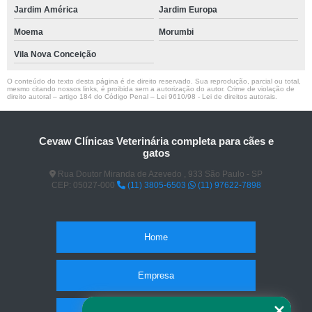
Jardim América
Jardim Europa
Moema
Morumbi
Vila Nova Conceição
O conteúdo do texto desta página é de direito reservado. Sua reprodução, parcial ou total,
mesmo citando nossos links, é proibida sem a autorização do autor. Crime de violação de
direito autoral – artigo 184 do Código Penal –
Lei 9610/98 - Lei de direitos autorais
.
Cevaw Clínicas Veterinária completa para cães e
gatos
Rua Doutor Miranda de Azevedo , 933 São Paulo - SP
CEP: 05027-000
(11) 3805-6503
(11) 97622-7898
Home
Empresa