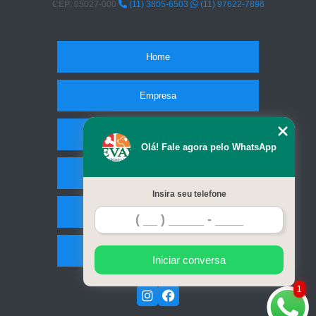
CEP: 05027-000
(11) 3805-6503
(11) 97622-7898
Home
Empresa
Missão
Olá! Fale agora pelo WhatsApp
Serviços
Insira seu telefone
Contato
Mapa do site
Iniciar conversa
1