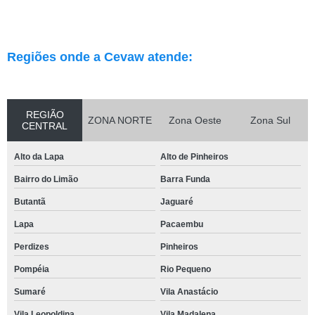
Regiões onde a Cevaw atende:
REGIÃO
ZONA NORTE
Zona Oeste
Zona Sul
CENTRAL
Alto da Lapa
Alto de Pinheiros
Bairro do Limão
Barra Funda
Butantã
Jaguaré
Lapa
Pacaembu
Perdizes
Pinheiros
Pompéia
Rio Pequeno
Sumaré
Vila Anastácio
Vila Leopoldina
Vila Madalena