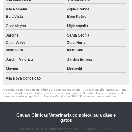
Vila Romana
Água Branca
Bela Vista
Bom Retiro
Consolação
Higienópolis
Jardins
Santa Cecília
Casa Verde
Zona Norte
Ibirapuera
Itaim Bibi
Jardim América
Jardim Europa
Moema
Morumbi
Vila Nova Conceição
O conteúdo do texto desta página é de direito reservado. Sua reprodução, parcial ou total,
mesmo citando nossos links, é proibida sem a autorização do autor. Crime de violação de
direito autoral – artigo 184 do Código Penal –
Lei 9610/98 - Lei de direitos autorais
.
Cevaw Clínicas Veterinária completa para cães e
gatos
Rua Doutor Miranda de Azevedo , 933 São Paulo - SP