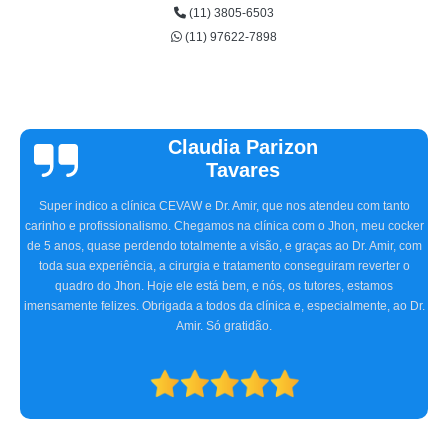
(11) 3805-6503
(11) 97622-7898
Vinicius
Sallinas
Tivemos uma experiência extremamente positiva na CEVAW. Estávamos
preocupados porque frequentemente nosso pet, o Ozzy, ficava com o olho
irritado, às vezes quase fechado. O Doutor Amir, na primeira consulta,
detectou o problema, receitou os remédios necessários, e realizamos dois
procedimentos cirúrgicos com excelência. O atendimento e
acompanhamento foram ótimos desde a primeira consulta até o pós-
operatório. Indicamos a clínica para consultas oftalmológicas e qualquer
especialidade que atendam.