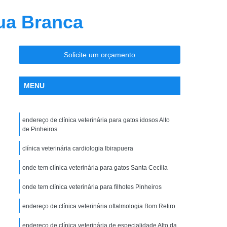
ia
Clínica Veterinária Ortopedia
gua Branca
ro
Clínica Veterinária para Cães
sos
Clínica Veterinária para Filhotes
Solicite um orçamento
Clínica Veterinária para Gatos Idosos
ndocrinologista de Cachorro Vila Madalena
MENU
te
Endocrinologista para Cães Zona Oeste
Endocrinologista Veterinário Vila Madalena
endereço de clínica veterinária para gatos idosos Alto
adalena
Veterinario Endocrino Vila Madalena
de Pinheiros
rinologista Zona Oeste
clínica veterinária cardiologia Ibirapuera
ogia Zona Oeste
Exame Clínico Veterinário
onde tem clínica veterinária para gatos Santa Cecília
e Gatos
Exame de Olho de Cachorro
onde tem clínica veterinária para filhotes Pinheiros
Exame de Olho em Animais Silvestres
endereço de clínica veterinária oftalmologia Bom Retiro
io
Exame Ortopédico Veterinária
endereço de clínica veterinária de especialidade Alto da