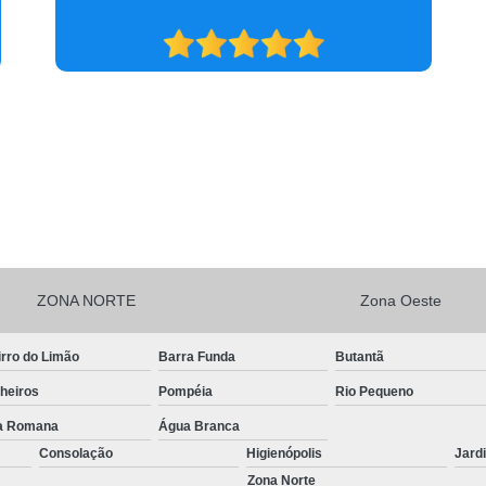
ZONA NORTE
Zona Oeste
rro do Limão
Barra Funda
Butantã
heiros
Pompéia
Rio Pequeno
la Romana
Água Branca
Consolação
Higienópolis
Jard
Zona Norte