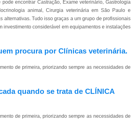
 pode encontrar Castração, Exame veterinário, Gastrologia
Exame Veterinário de Pressão Oc
ndocrinologia animal, Cirurgia veterinária em São Paulo e
Exame Veterinário Olho
Exame Veterin
 alternativas. Tudo isso graças a um grupo de profissionais
Gastrologia Veterinaria Zona Oeste
um investimento considerável em equipamentos e instalações
Gastrologista para Cachorros Vila Madal
Gastrologista para Gatos Zona Oeste
 quem procura por
Clínicas veterinária
.
Medico Veterinario Ga
Veterinaria Especialista em Gastrologia Zo
imento de primeira, priorizando sempre as necessidades de
Veterinario Gastrologista Vila Mada
Oftalmologista Cachorro
Oftalmolog
cada quando se trata de CLÍNICA
Oftalmologista de Cães
Oftalmol
Oftalmologista para Cachorro
Oftalmol
imento de primeira, priorizando sempre as necessidades de
Oftalmologista Veterinário 24 