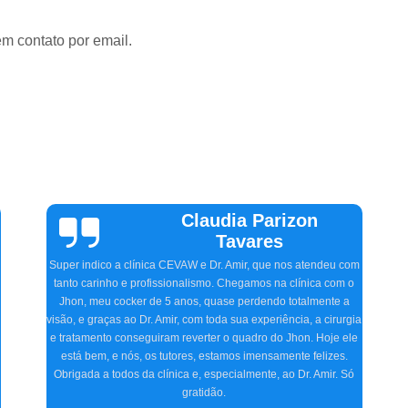
em contato por email.
Vinicius
Sallinas
Tivemos uma experiência extremamente positiva na CEVAW.
Estávamos preocupados porque frequentemente nosso pet, o
Ozzy, ficava com o olho irritado, às vezes quase fechado. O
Doutor Amir, na primeira consulta, detectou o problema,
a
receitou os remédios necessários, e realizamos dois
procedimentos cirúrgicos com excelência. O atendimento e
acompanhamento foram ótimos desde a primeira consulta até o
pós-operatório. Indicamos a clínica para consultas
oftalmológicas e qualquer especialidade que atendam.