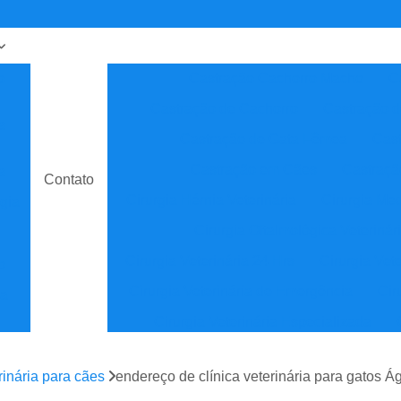
o
Castração Cachorro Macho
C
Castração de Cachorro
Castração 
a
Castração de Gata Fêmea
Cast
Castração em Cães
Castraçã
a
Contato
Cirurgia Hérnia Veterinária
Cirurgia Med
gia
Cirurgia Oftalmológica Veterinár
Cirurgia Veterinária 24 Hrs
Cirurgia Vet
o
Cirurgia Veterinária de Emergência
Cir
ia
Cirurgia Veterinária Especializada
sta
Clínica Veterinária
Cl
erinária para cães
endereço de clínica veterinária para gatos 
Clínica Veterinária de Especial