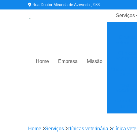
Rua Doutor Miranda de Azevedo , 933
Serviços
Castraçã
Cirurgia
veterinári
Clínicas
veterinári
Home
Empresa
Missão
Endocrinolo
animal
Exame
veterinári
Gastrolog
animal
Oftalmologi
Home
Serviços
clínicas veterinária
clínica vet