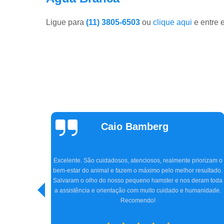
Ligue para
(11) 3805-6503
ou
clique aqui
e entre 
Claudia Parizon
Tavares
Super indico a clínica CEVAW e Dr. Amir, que nos atendeu com
tanto carinho e profissionalismo. Chegamos na clínica com o
iorizam o
Jhon, meu cocker de 5 anos, quase perdendo totalmente a
esultado.
visão, e graças ao Dr. Amir, com toda sua experiência, a cirurgi
eram toda
e tratamento conseguiram reverter o quadro do Jhon. Hoje ele
anidade.
está bem, e nós, os tutores, estamos imensamente felizes.
Obrigada a todos da clínica e, especialmente, ao Dr. Amir. Só
gratidão.