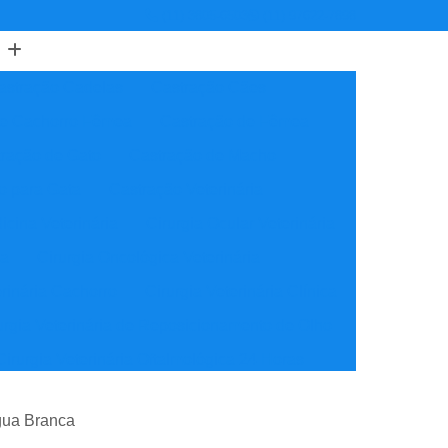
(11) 3805-6503
(11) 97622-7898
astração Cadelas
Castração Cães
de Cachorro Fêmea
Castração de Fêmea
ração de Gato
Castração de Macho
o para Gata
Castração Veterinária
icina Veterinária
Cirurgia Ocular Veterinária
ia
Cirurgia Oncológica Veterinária
erinária Cachorro
Cirurgia Veterinária Clínica
urgia Veterinária de Reposicionamento de Olho
Cirurgia Veterinária Oftalmológica 24 Horas
ínica Veterinária Cardiologia
Água Branca
idade
Clínica Veterinária Nutrição