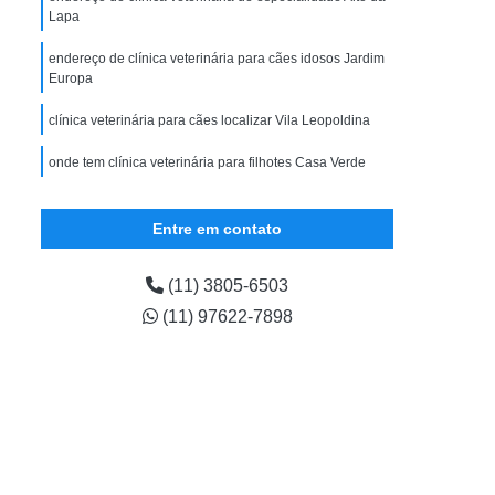
ular
Exame Veterinário em Filhote
Lapa
ário para Cão
Exame Veterinário para Gato
endereço de clínica veterinária para cães idosos Jardim
Europa
Gastrologista para Animais Zona Oeste
ena
Gastrologista para Cães Vila Madalena
clínica veterinária para cães localizar Vila Leopoldina
Gastrologista para Pet Vila Madalena
onde tem clínica veterinária para filhotes Casa Verde
strologista Vila Madalena
clínica veterinária de especialidade Itaim Bibi
Entre em contato
na Oeste
Veterinaria Gastrologista Zona Oeste
lena
Médico Veterinário Oftalmologista
(11) 3805-6503
ista Canina
Oftalmologista de Cachorro
(11) 97622-7898
ogista de Gatos
Oftalmologista Gatos
ogista para Cães
Oftalmologista para Gatos
Horas
Veterinário Oftalmologista