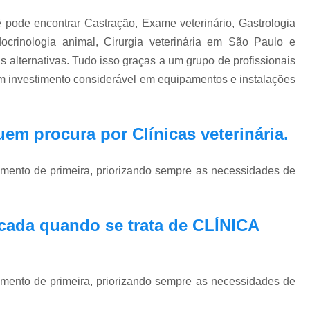
Exame Veterinário de Pressão Oc
 pode encontrar Castração, Exame veterinário, Gastrologia
Exame Veterinário Olho
Exame Veterin
ndocrinologia animal, Cirurgia veterinária em São Paulo e
Gastrologia Veterinaria Zona Oeste
 alternativas. Tudo isso graças a um grupo de profissionais
Gastrologista para Cachorros Vila Madal
um investimento considerável em equipamentos e instalações
Gastrologista para Gatos Zona Oeste
Medico Veterinario Ga
 quem procura por
Clínicas veterinária
.
Veterinaria Especialista em Gastrologia Zo
Veterinario Gastrologista Vila Mada
imento de primeira, priorizando sempre as necessidades de
Oftalmologista Cachorro
Oftalmolog
Oftalmologista de Cães
Oftalmol
cada quando se trata de CLÍNICA
Oftalmologista para Cachorro
Oftalmol
Oftalmologista Veterinário 24 
imento de primeira, priorizando sempre as necessidades de