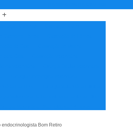
(11) 3805-6503
(11) 97622-7898
astração Cadelas
Castração Cães
de Cachorro Fêmea
Castração de Fêmea
ração de Gato
Castração de Macho
o para Gata
Castração Veterinária
icina Veterinária
Cirurgia Ocular Veterinária
ia
Cirurgia Oncológica Veterinária
erinária Cachorro
Cirurgia Veterinária Clínica
urgia Veterinária de Reposicionamento de Olho
Cirurgia Veterinária Oftalmológica 24 Horas
ínica Veterinária Cardiologia
 endocrinologista Bom Retiro
idade
Clínica Veterinária Nutrição