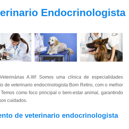
Clínica Veterinária Oftalmolog
rinario Endocrinologista
Clínica Veterinária para Cachor
Clínica Veterinária para Cães Ido
Clínica Veterinária para Gatos
Endocrino Veterinario Zona Oeste
E
Endocrinologista para Cachorro Zona Oes
Endocrinologista para Gato Vila Madalena
Medico Veterinario Endocrinologista Vila M
eterinárias A.W! Somos uma clínica de especialidades
Veterinario Endoc
o de veterinario endocrinologista Bom Retiro, com o melhor
Veterinario Especialista em Endocrinol
Temos como foco principal o bem-estar animal, garantindo
sos cuidados.
Exame de Fundo de Olho em Cães 
Exame de Olho em Animais Exóticos
to de veterinario endocrinologista
Exame Oftalmológico Veterinár