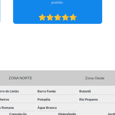
pós-operatório. Indicamos a clínica para consultas
oftalmológicas e qualquer especialidade que atendam.
ZONA NORTE
Zona Oeste
rro do Limão
Barra Funda
Butantã
heiros
Pompéia
Rio Pequeno
la Romana
Água Branca
Consolação
Higienópolis
Jard