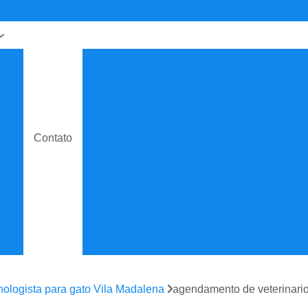
o
Castração Cachorro Macho
C
Castração de Cachorro
Castração 
a
Castração de Gata Fêmea
Cast
Castração em Cães
Castraçã
a
Contato
Cirurgia Hérnia Veterinária
Cirurgia Med
gia
Cirurgia Oftalmológica Veterinár
Cirurgia Veterinária 24 Hrs
Cirurgia Vet
o
Cirurgia Veterinária de Emergência
Cir
ia
Cirurgia Veterinária Especializada
sta
Clínica Veterinária
Cl
nologista para gato Vila Madalena
agendamento de veterinario
Clínica Veterinária de Especial