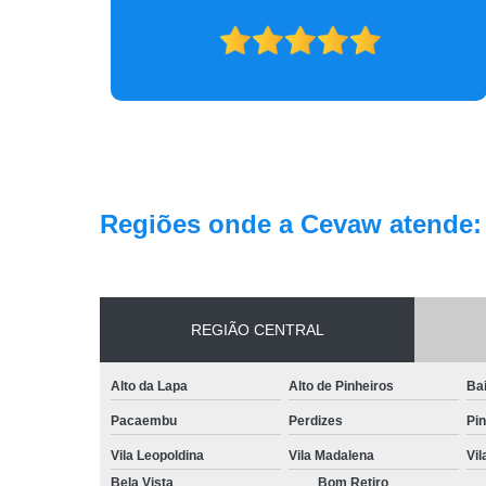
gratidão.
Regiões onde a Cevaw atende:
REGIÃO CENTRAL
Alto da Lapa
Alto de Pinheiros
Bai
Pacaembu
Perdizes
Pin
Vila Leopoldina
Vila Madalena
Vi
Bela Vista
Bom Retiro