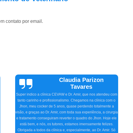
em contato por email.
Vinicius
Sallinas
Tivemos uma experiência extremamente positiva na CEVAW.
Estávamos preocupados porque frequentemente nosso pet, o
Ozzy, ficava com o olho irritado, às vezes quase fechado. O
Doutor Amir, na primeira consulta, detectou o problema,
a
receitou os remédios necessários, e realizamos dois
procedimentos cirúrgicos com excelência. O atendimento e
acompanhamento foram ótimos desde a primeira consulta até o