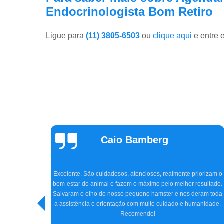
Endocrinologista Bom Retiro
Ligue para
(11) 3805-6503
ou
clique aqui
e entre 
Claudia Parizon
Tavares
Super indico a clínica CEVAW e Dr. Amir, que nos atendeu com
tanto carinho e profissionalismo. Chegamos na clínica com o
iorizam o
Jhon, meu cocker de 5 anos, quase perdendo totalmente a
esultado.
visão, e graças ao Dr. Amir, com toda sua experiência, a cirurgi
eram toda
e tratamento conseguiram reverter o quadro do Jhon. Hoje ele
anidade.
está bem, e nós, os tutores, estamos imensamente felizes.
Obrigada a todos da clínica e, especialmente, ao Dr. Amir. Só