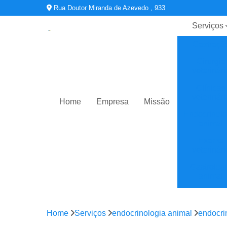
Rua Doutor Miranda de Azevedo , 933
Serviços
Castraçã
Cirurgia
veterinári
Clínicas
veterinári
Home
Empresa
Missão
Endocrinolo
animal
Exame
veterinári
Gastrolog
animal
Oftalmologi
Home
Serviços
endocrinologia animal
endocri