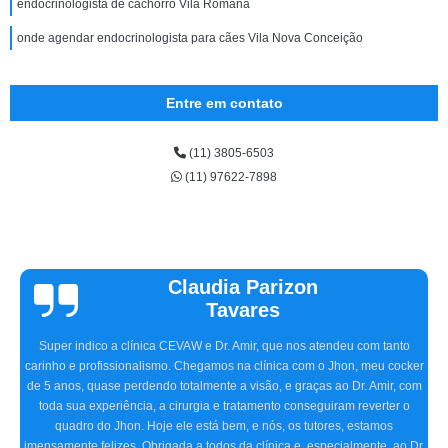
endocrinologista de cachorro Vila Romana
onde agendar endocrinologista para cães Vila Nova Conceição
Entre em contato
(11) 3805-6503
(11) 97622-7898
Claudia Parizon
Tavares
Super indico a clínica CEVAW e Dr. Amir, que nos atendeu com tanto
carinho e profissionalismo. Chegamos na clínica com o Jhon, meu cocker
de 5 anos, quase perdendo totalmente a visão, e graças ao Dr. Amir, com
toda sua experiência, a cirurgia e tratamento conseguiram reverter o
quadro do Jhon. Hoje ele está bem, e nós, os tutores, estamos
imensamente felizes. Obrigada a todos da clínica e, especialmente, ao Dr.