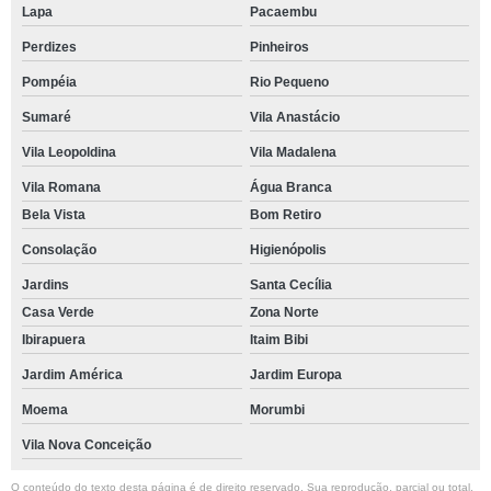
Lapa
Pacaembu
Perdizes
Pinheiros
Pompéia
Rio Pequeno
Sumaré
Vila Anastácio
Vila Leopoldina
Vila Madalena
Vila Romana
Água Branca
Bela Vista
Bom Retiro
Consolação
Higienópolis
Jardins
Santa Cecília
Casa Verde
Zona Norte
Ibirapuera
Itaim Bibi
Jardim América
Jardim Europa
Moema
Morumbi
Vila Nova Conceição
O conteúdo do texto desta página é de direito reservado. Sua reprodução, parcial ou total,