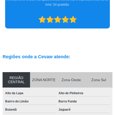
Amir. Só gratidão.
Regiões onde a Cevaw atende:
REGIÃO
ZONA NORTE
Zona Oeste
Zona Sul
CENTRAL
Alto da Lapa
Alto de Pinheiros
Bairro do Limão
Barra Funda
Butantã
Jaguaré