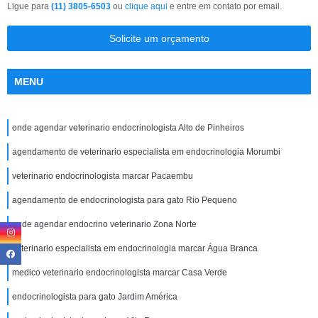
Ligue para
(11) 3805-6503
ou
clique aqui
e entre em contato por email.
Solicite um orçamento
MENU
onde agendar veterinario endocrinologista Alto de Pinheiros
agendamento de veterinario especialista em endocrinologia Morumbi
veterinario endocrinologista marcar Pacaembu
agendamento de endocrinologista para gato Rio Pequeno
onde agendar endocrino veterinario Zona Norte
veterinario especialista em endocrinologia marcar Água Branca
medico veterinario endocrinologista marcar Casa Verde
endocrinologista para gato Jardim América