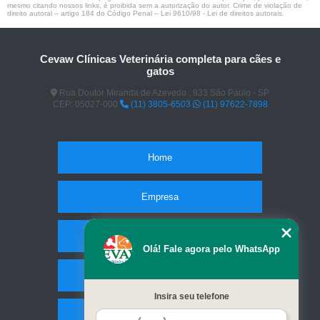
mesmo citando nossos links, é proibida sem a autorização do autor. Crime de violação de
direito autoral – artigo 184 do Código Penal –
Lei 9610/98 - Lei de direitos autorais
.
Cevaw Clínicas Veterinária completa para cães e
gatos
Rua Doutor Miranda de Azevedo , 933 São Paulo - SP
CEP: 05027-000
(11) 3805-6503
(11) 97622-7898
Home
Empresa
Missão
Olá! Fale agora pelo WhatsApp
Serviços
Insira seu telefone
Contato