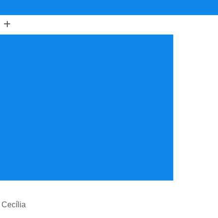
(11) 3805-6503
(11) 97622-7898
astração Cadelas
Castração Cães
de Cachorro Fêmea
Castração de Fêmea
ração de Gato
Castração de Macho
o para Gata
Castração Veterinária
icina Veterinária
Cirurgia Ocular Veterinária
ia
Cirurgia Oncológica Veterinária
erinária Cachorro
Cirurgia Veterinária Clínica
urgia Veterinária de Reposicionamento de Olho
Cirurgia Veterinária Oftalmológica 24 Horas
ínica Veterinária Cardiologia
 Cecília
idade
Clínica Veterinária Nutrição