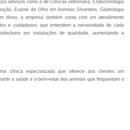
iza serviços como o de Clínicas veterinária, Endocrinologia
Exame Veterinário de Pressão Oc
tração, Exame de Olho em Animais Silvestres, Gastrologia
Exame Veterinário Olho
Exame Veterin
Além disso, a empresa também conta com um atendimento
Gastrologia Veterinaria Zona Oeste
izados e cuidadosos, que entendem a necessidade de cada
Gastrologista para Cachorros Vila Madal
nsideráveis em instalações de qualidade, aumentando a
Gastrologista para Gatos Zona Oeste
Medico Veterinario Ga
Veterinaria Especialista em Gastrologia Zo
a clínica especializada que oferece aos clientes um
Veterinario Gastrologista Vila Mada
rantir a saúde e o bem-estar dos animais que frequentam o
Oftalmologista Cachorro
Oftalmolog
Oftalmologista de Cães
Oftalmol
Oftalmologista para Cachorro
Oftalmol
Oftalmologista Veterinário 24 