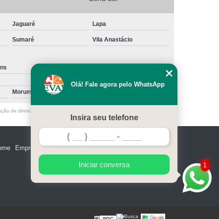
Jaguaré
Lapa
Sumaré
Vila Anastácio
ins
Santa Cecília
Olá! Fale agora pelo WhatsApp
Morumbi
Vila Nova Conceição
ação de direito autoral – artigo 184 do Código Penal –
Lei 9610/98 - Lei de
Insira seu telefone
ome
Empresa
Missão
Serviços
Contato
Mapa do site
Iniciar conversa
1
W3C