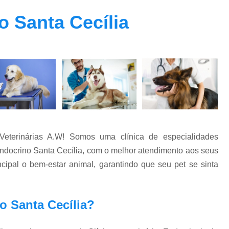
Clínica Veterinária Oftalmolog
o Santa Cecília
Clínica Veterinária para Cachor
Clínica Veterinária para Cães Ido
Clínica Veterinária para Gatos
Endocrino Veterinario Zona Oeste
E
Endocrinologista para Cachorro Zona Oes
Endocrinologista para Gato Vila Madalena
Medico Veterinario Endocrinologista Vila M
eterinárias A.W! Somos uma clínica de especialidades
Veterinario Endoc
 endocrino Santa Cecília, com o melhor atendimento aos seus
Veterinario Especialista em Endocrinol
ipal o bem-estar animal, garantindo que seu pet se sinta
Exame de Fundo de Olho em Cães 
Exame de Olho em Animais Exóticos
o Santa Cecília?
Exame Oftalmológico Veterinár