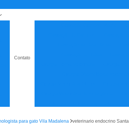
o
Castração Cachorro Macho
C
Castração de Cachorro
Castração 
a
Castração de Gata Fêmea
Cast
Castração em Cães
Castraçã
a
Contato
Cirurgia Hérnia Veterinária
Cirurgia Med
gia
Cirurgia Oftalmológica Veterinár
Cirurgia Veterinária 24 Hrs
Cirurgia Vet
o
Cirurgia Veterinária de Emergência
Cir
ia
Cirurgia Veterinária Especializada
sta
Clínica Veterinária
Cl
nologista para gato Vila Madalena
veterinario endocrino Santa
Clínica Veterinária de Especial