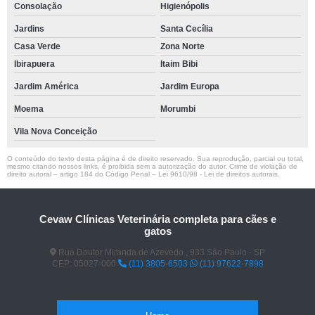
Consolação
Higienópolis
Jardins
Santa Cecília
Casa Verde
Zona Norte
Ibirapuera
Itaim Bibi
Jardim América
Jardim Europa
Moema
Morumbi
Vila Nova Conceição
O conteúdo do texto desta página é de direito reservado. Sua reprodução, parcial ou total,
mesmo citando nossos links, é proibida sem a autorização do autor. Crime de violação de
direito autoral – artigo 184 do Código Penal –
Lei 9610/98 - Lei de direitos autorais
.
Cevaw Clínicas Veterinária completa para cães e
gatos
Rua Doutor Miranda de Azevedo , 933 São Paulo - SP
CEP: 05027-000
(11) 3805-6503
(11) 97622-7898