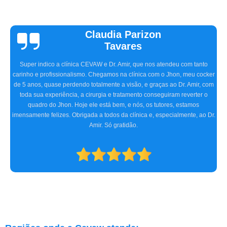
Vinicius
Sallinas
Tivemos uma experiência extremamente positiva na CEVAW. Estávamos
preocupados porque frequentemente nosso pet, o Ozzy, ficava com o olho
irritado, às vezes quase fechado. O Doutor Amir, na primeira consulta,
detectou o problema, receitou os remédios necessários, e realizamos dois
procedimentos cirúrgicos com excelência. O atendimento e
acompanhamento foram ótimos desde a primeira consulta até o pós-
operatório. Indicamos a clínica para consultas oftalmológicas e qualquer
especialidade que atendam.