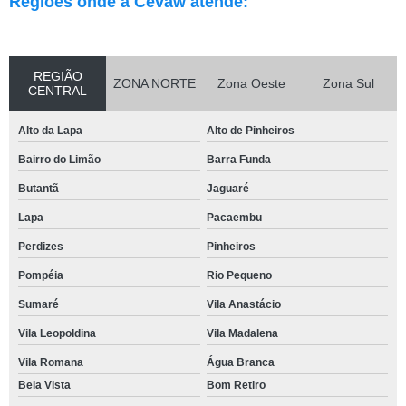
Regiões onde a Cevaw atende:
REGIÃO
ZONA NORTE
Zona Oeste
Zona Sul
CENTRAL
Alto da Lapa
Alto de Pinheiros
Bairro do Limão
Barra Funda
Butantã
Jaguaré
Lapa
Pacaembu
Perdizes
Pinheiros
Pompéia
Rio Pequeno
Sumaré
Vila Anastácio
Vila Leopoldina
Vila Madalena
Vila Romana
Água Branca
Bela Vista
Bom Retiro