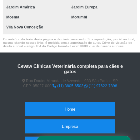
Jardim América
Jardim Europa
Moema
Morumbi
Vila Nova Conceição
O conteúdo do texto desta página é de direito reservado. Sua reprodução, parcial ou total,
mesmo citando nossos links, é proibida sem a autorização do autor. Crime de violação de
direito autoral – artigo 184 do Código Penal –
Lei 9610/98 - Lei de direitos autorais
.
Cevaw Clínicas Veterinária completa para cães e
gatos
Rua Doutor Miranda de Azevedo , 933 São Paulo - SP
CEP: 05027-000
(11) 3805-6503
(11) 97622-7898
Home
Empresa