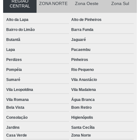
REGIÃO
ZONA NORTE
Zona Oeste
Zona Sul
CENTRAL
Alto da Lapa
Alto de Pinheiros
Bairro do Limão
Barra Funda
Butantã
Jaguaré
Lapa
Pacaembu
Perdizes
Pinheiros
Pompéia
Rio Pequeno
Sumaré
Vila Anastácio
Vila Leopoldina
Vila Madalena
Vila Romana
Água Branca
Bela Vista
Bom Retiro
Consolação
Higienópolis
Jardins
Santa Cecília
Casa Verde
Zona Norte