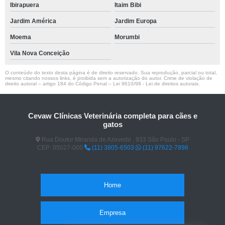
Ibirapuera
Itaim Bibi
Jardim América
Jardim Europa
Moema
Morumbi
Vila Nova Conceição
O conteúdo do texto desta página é de direito reservado. Sua reprodução, parcial ou total,
mesmo citando nossos links, é proibida sem a autorização do autor. Crime de violação de
direito autoral – artigo 184 do Código Penal –
Lei 9610/98 - Lei de direitos autorais
.
Cevaw Clínicas Veterinária completa para cães e
gatos
Rua Doutor Miranda de Azevedo , 933 São Paulo - SP
CEP: 05027-000
(11) 3805-6503
(11) 97622-7898
Home
Empresa