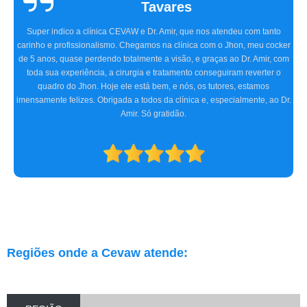
Sallinas
Tivemos uma experiência extremamente positiva na CEVAW. Estávamos
preocupados porque frequentemente nosso pet, o Ozzy, ficava com o olho
irritado, às vezes quase fechado. O Doutor Amir, na primeira consulta,
detectou o problema, receitou os remédios necessários, e realizamos dois
procedimentos cirúrgicos com excelência. O atendimento e
acompanhamento foram ótimos desde a primeira consulta até o pós-
operatório. Indicamos a clínica para consultas oftalmológicas e qualquer
especialidade que atendam.
Regiões onde a Cevaw atende: