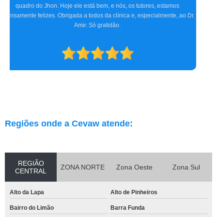
procedimentos cirúrgicos com excelência. O atendimento e
acompanhamento foram ótimos desde a primeira consulta até o pós-
operatório. Indicamos a clínica para consultas oftalmológicas e qualquer
especialidade que atendam.
Regiões onde a Cevaw atende:
REGIÃO
ZONA NORTE
Zona Oeste
Zona Sul
CENTRAL
Alto da Lapa
Alto de Pinheiros
Bairro do Limão
Barra Funda