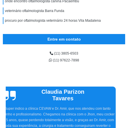
onde encontro oftalmologista canina Pacaembu
veterinário oftalmologista Barra Funda
procuro por oftalmologista veterinário 24 horas Vila Madalena
Entre em contato
(11) 3805-6503
(11) 97622-7898
Vinicius
Sallinas
Tivemos uma experiência extremamente positiva na CEVAW. Estávamos
preocupados porque frequentemente nosso pet, o Ozzy, ficava com o olho
irritado, às vezes quase fechado. O Doutor Amir, na primeira consulta,
detectou o problema, receitou os remédios necessários, e realizamos dois