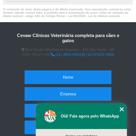
O conteúdo do texto desta página é de direito reservado. Sua reprodução, parcial ou total,
mesmo citando nossos links, é proibida sem a autorização do autor. Crime de violação de
direito autoral – artigo 184 do Código Penal –
Lei 9610/98 - Lei de direitos autorais
.
Cevaw Clínicas Veterinária completa para cães e
gatos
Rua Doutor Miranda de Azevedo , 933 São Paulo - SP
CEP: 05027-000
(11) 3805-6503
(11) 97622-7898
Home
Empresa
Missão
Olá! Fale agora pelo WhatsApp
Serviços