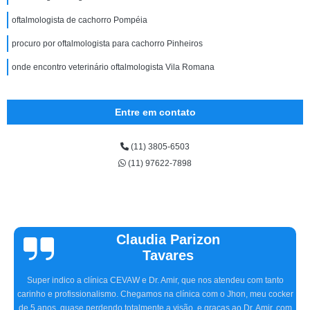
oftalmologista de cachorro Pompéia
procuro por oftalmologista para cachorro Pinheiros
onde encontro veterinário oftalmologista Vila Romana
Entre em contato
(11) 3805-6503
(11) 97622-7898
Vinicius
Sallinas
Tivemos uma experiência extremamente positiva na CEVAW. Estávamos
preocupados porque frequentemente nosso pet, o Ozzy, ficava com o olho
irritado, às vezes quase fechado. O Doutor Amir, na primeira consulta,