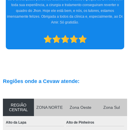
detectou o problema, receitou os remédios necessários, e realizamos dois
procedimentos cirúrgicos com excelência. O atendimento e
acompanhamento foram ótimos desde a primeira consulta até o pós-
operatório. Indicamos a clínica para consultas oftalmológicas e qualquer
especialidade que atendam.
Regiões onde a Cevaw atende:
REGIÃO
ZONA NORTE
Zona Oeste
Zona Sul
CENTRAL
Alto da Lapa
Alto de Pinheiros