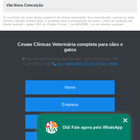
Vila Nova Conceição
O conteúdo do texto desta página é de direito reservado. Sua reprodução, parcial ou total,
mesmo citando nossos links, é proibida sem a autorização do autor. Crime de violação de
direito autoral – artigo 184 do Código Penal –
Lei 9610/98 - Lei de direitos autorais
.
Cevaw Clínicas Veterinária completa para cães e
gatos
Rua Doutor Miranda de Azevedo , 933 São Paulo - SP
CEP: 05027-000
(11) 3805-6503
(11) 97622-7898
Home
Empresa
Missão
Olá! Fale agora pelo WhatsApp
Serviços