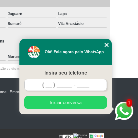
Jaguaré
Lapa
Sumaré
Vila Anastácio
ins
Santa Cecília
Olá! Fale agora pelo WhatsApp
Morumbi
Vila Nova Conceição
ação de direito autoral – artigo 184 do Código Penal –
Lei 9610/98 - Lei de
Insira seu telefone
ome
Empresa
Missão
Serviços
Contato
Mapa do site
Iniciar conversa
1
W3C