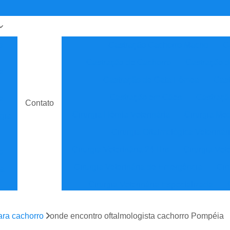
o
Castração Cachorro Macho
C
Castração de Cachorro
Castração 
a
Castração de Gata Fêmea
Cast
Castração em Cães
Castraçã
a
Contato
Cirurgia Hérnia Veterinária
Cirurgia Med
gia
Cirurgia Oftalmológica Veterinár
Cirurgia Veterinária 24 Hrs
Cirurgia Vet
o
Cirurgia Veterinária de Emergência
Cir
ia
Cirurgia Veterinária Especializada
sta
Clínica Veterinária
Cl
ara cachorro
onde encontro oftalmologista cachorro Pompéia
Clínica Veterinária de Especial