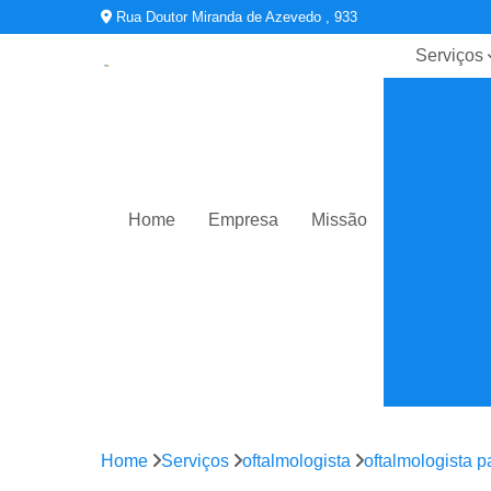
Rua Doutor Miranda de Azevedo , 933
Serviços
Castraçã
Cirurgia
veterinári
Clínicas
veterinári
Home
Empresa
Missão
Endocrinolo
animal
Exame
veterinári
Gastrolog
animal
Oftalmologi
Home
Serviços
oftalmologista
oftalmologista p