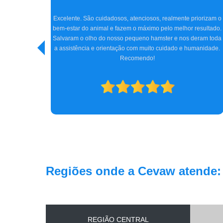
Super indico a clínica CEVAW e Dr. Amir, que nos atendeu 
tanto carinho e profissionalismo. Chegamos na clínica com
 priorizam o
Jhon, meu cocker de 5 anos, quase perdendo totalmente 
r resultado.
visão, e graças ao Dr. Amir, com toda sua experiência, a ciru
s deram toda
e tratamento conseguiram reverter o quadro do Jhon. Hoje 
 humanidade.
está bem, e nós, os tutores, estamos imensamente felizes
Obrigada a todos da clínica e, especialmente, ao Dr. Amir. 
gratidão.
Regiões onde a Cevaw atende:
REGIÃO CENTRAL