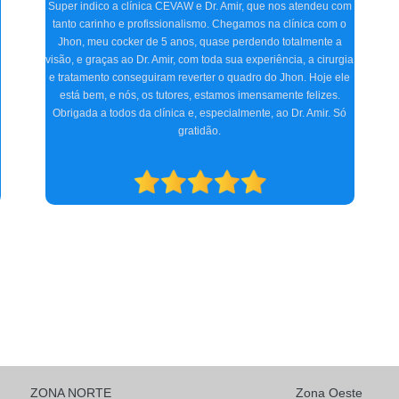
com
Estávamos preocupados porque frequentemente nosso pet, o
 o
Ozzy, ficava com o olho irritado, às vezes quase fechado. O
a
Doutor Amir, na primeira consulta, detectou o problema,
rgia
receitou os remédios necessários, e realizamos dois
ele
procedimentos cirúrgicos com excelência. O atendimento e
.
acompanhamento foram ótimos desde a primeira consulta até o
Só
pós-operatório. Indicamos a clínica para consultas
oftalmológicas e qualquer especialidade que atendam.
ZONA NORTE
Zona Oeste