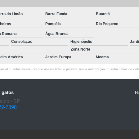
rro do Limão
Barra Funda
Butantã
heiros
Pompéia
Rio Pequeno
la Romana
Água Branca
Consolação
Higienópolis
Jard
Zona Norte
rdim América
Jardim Europa
Moema
rcial ou total, mesmo citando nossos links, é proibida sem a autorização do autor. Crime de viol
e gatos
H
aulo - SP
22-7898