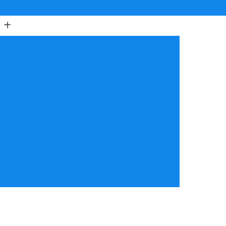
(11) 3805-6503
(11) 97622-7898
astração Cadelas
Castração Cães
de Cachorro Fêmea
Castração de Fêmea
ração de Gato
Castração de Macho
o para Gata
Castração Veterinária
icina Veterinária
Cirurgia Ocular Veterinária
ia
Cirurgia Oncológica Veterinária
erinária Cachorro
Cirurgia Veterinária Clínica
urgia Veterinária de Reposicionamento de Olho
Cirurgia Veterinária Oftalmológica 24 Horas
ínica Veterinária Cardiologia
idade
Clínica Veterinária Nutrição