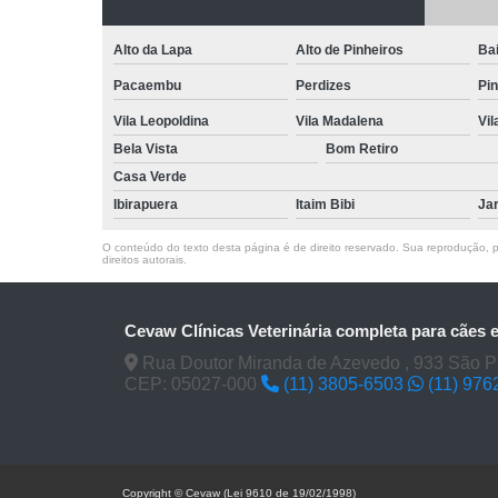
Alto da Lapa
Alto de Pinheiros
Bai
Pacaembu
Perdizes
Pin
Vila Leopoldina
Vila Madalena
Vi
Bela Vista
Bom Retiro
Casa Verde
Ibirapuera
Itaim Bibi
Ja
O conteúdo do texto desta página é de direito reservado. Sua reprodução, pa
direitos autorais
.
Cevaw Clínicas Veterinária completa para cães 
Rua Doutor Miranda de Azevedo , 933 São P
CEP: 05027-000
(11) 3805-6503
(11) 976
Copyright © Cevaw (Lei 9610 de 19/02/1998)