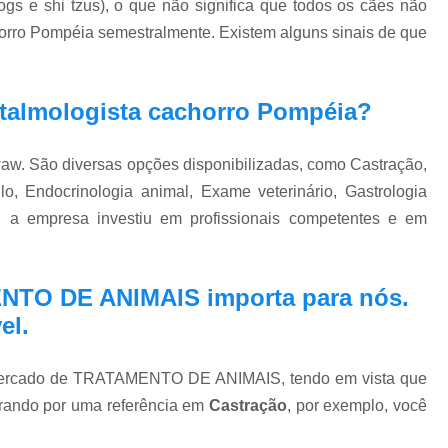
ogs e shi tzus), o que não significa que todos os cães não
Exame Veterinário de Pressão Oc
horro Pompéia semestralmente. Existem alguns sinais de que
Exame Veterinário Olho
Exame Veterin
Gastrologia Veterinaria Zona Oeste
talmologista cachorro Pompéia?
Gastrologista para Cachorros Vila Madal
Gastrologista para Gatos Zona Oeste
aw. São diversas opções disponibilizadas, como Castração,
Medico Veterinario Ga
lo, Endocrinologia animal, Exame veterinário, Gastrologia
Veterinaria Especialista em Gastrologia Zo
so, a empresa investiu em profissionais competentes e em
Veterinario Gastrologista Vila Mada
Oftalmologista Cachorro
Oftalmolog
NTO DE ANIMAIS importa para nós.
Oftalmologista de Cães
Oftalmol
el.
Oftalmologista para Cachorro
Oftalmol
 mercado de TRATAMENTO DE ANIMAIS, tendo em vista que
Oftalmologista Veterinário 24 
rando por uma referência em
Castração
, por exemplo, você