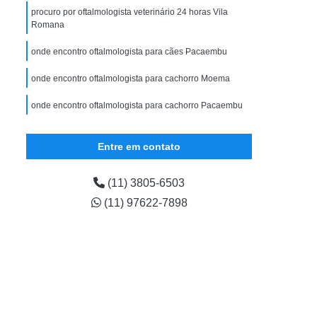
ular
Exame Veterinário em Filhote
procuro por oftalmologista veterinário 24 horas Vila
Romana
ário para Cão
Exame Veterinário para Gato
onde encontro oftalmologista para cães Pacaembu
Gastrologista para Animais Zona Oeste
ena
Gastrologista para Cães Vila Madalena
onde encontro oftalmologista para cachorro Moema
Gastrologista para Pet Vila Madalena
onde encontro oftalmologista para cachorro Pacaembu
strologista Vila Madalena
Entre em contato
na Oeste
Veterinaria Gastrologista Zona Oeste
lena
Médico Veterinário Oftalmologista
(11) 3805-6503
ista Canina
Oftalmologista de Cachorro
(11) 97622-7898
ogista de Gatos
Oftalmologista Gatos
ogista para Cães
Oftalmologista para Gatos
Horas
Veterinário Oftalmologista