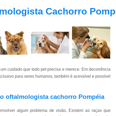
Clínica Veterinária Oftalmolog
lmologista Cachorro Pomp
Clínica Veterinária para Cachor
Clínica Veterinária para Cães Ido
Clínica Veterinária para Gatos
Endocrino Veterinario Zona Oeste
E
Endocrinologista para Cachorro Zona Oes
Endocrinologista para Gato Vila Madalena
Medico Veterinario Endocrinologista Vila M
 um cuidado que todo pet precisa e merece. Em decorrência
Veterinario Endoc
xclusivo para seres humanos, também é acessível e possível
Veterinario Especialista em Endocrinol
Exame de Fundo de Olho em Cães 
o oftalmologista cachorro Pompéia
Exame de Olho em Animais Exóticos
Exame Oftalmológico Veterinár
envolver algum problema de visão. Existem as raças que