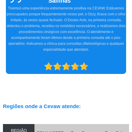
Sallinas
Tivemos uma experiência extremamente positiva na CEVAW. Estávamos
preocupados porque frequentemente nosso pet, o Ozzy, ficava com o olho
irritado, às vezes quase fechado. O Doutor Amir, na primeira consulta,
detectou o problema, receitou os remédios necessários, e realizamos dois
procedimentos cirúrgicos com excelência. O atendimento e
acompanhamento foram ótimos desde a primeira consulta até o pós-
operatório. Indicamos a clínica para consultas oftalmológicas e qualquer
especialidade que atendam.
Regiões onde a Cevaw atende:
REGIÃO