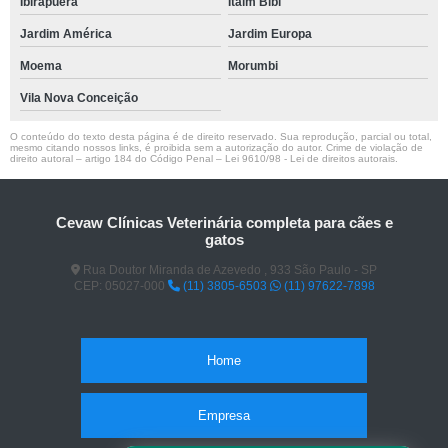
Ibirapuera
Itaim Bibi
Jardim América
Jardim Europa
Moema
Morumbi
Vila Nova Conceição
O conteúdo do texto desta página é de direito reservado. Sua reprodução, parcial ou total,
mesmo citando nossos links, é proibida sem a autorização do autor. Crime de violação de
direito autoral – artigo 184 do Código Penal –
Lei 9610/98 - Lei de direitos autorais
.
Cevaw Clínicas Veterinária completa para cães e
gatos
Rua Doutor Miranda de Azevedo , 933 São Paulo - SP
CEP: 05027-000
(11) 3805-6503
(11) 97622-7898
Home
Empresa