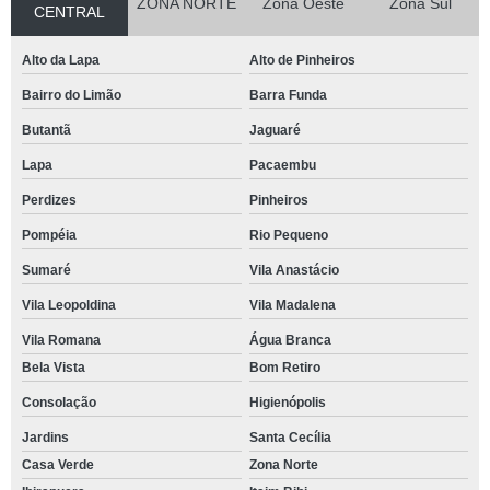
ZONA NORTE
Zona Oeste
Zona Sul
CENTRAL
Alto da Lapa
Alto de Pinheiros
Bairro do Limão
Barra Funda
Butantã
Jaguaré
Lapa
Pacaembu
Perdizes
Pinheiros
Pompéia
Rio Pequeno
Sumaré
Vila Anastácio
Vila Leopoldina
Vila Madalena
Vila Romana
Água Branca
Bela Vista
Bom Retiro
Consolação
Higienópolis
Jardins
Santa Cecília
Casa Verde
Zona Norte