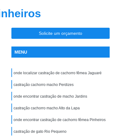
ia
Clínica Veterinária Ortopedia
inheiros
ro
Clínica Veterinária para Cães
sos
Clínica Veterinária para Filhotes
Solicite um orçamento
Clínica Veterinária para Gatos Idosos
ndocrinologista de Cachorro Vila Madalena
MENU
te
Endocrinologista para Cães Zona Oeste
Endocrinologista Veterinário Vila Madalena
onde localizar castração de cachorro fêmea Jaguaré
adalena
Veterinario Endocrino Vila Madalena
castração cachorro macho Perdizes
rinologista Zona Oeste
onde encontrar castração de macho Jardins
ogia Zona Oeste
Exame Clínico Veterinário
castração cachorro macho Alto da Lapa
e Gatos
Exame de Olho de Cachorro
Exame de Olho em Animais Silvestres
onde encontrar castração de cachorro fêmea Pinheiros
io
Exame Ortopédico Veterinária
castração de gato Rio Pequeno