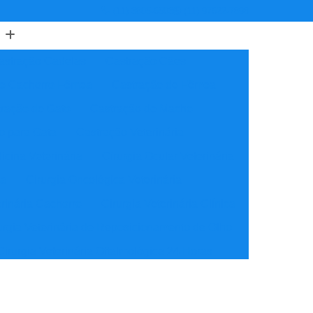
(11) 3805-6503
(11) 97622-7898
astração Cadelas
Castração Cães
de Cachorro Fêmea
Castração de Fêmea
ração de Gato
Castração de Macho
o para Gata
Castração Veterinária
icina Veterinária
Cirurgia Ocular Veterinária
ia
Cirurgia Oncológica Veterinária
erinária Cachorro
Cirurgia Veterinária Clínica
urgia Veterinária de Reposicionamento de Olho
Cirurgia Veterinária Oftalmológica 24 Horas
ínica Veterinária Cardiologia
idade
Clínica Veterinária Nutrição