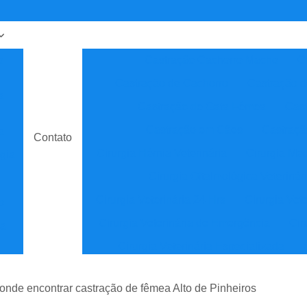
o
Castração Cachorro Macho
C
Castração de Cachorro
Castração 
a
Castração de Gata Fêmea
Cast
Castração em Cães
Castraçã
a
Contato
Cirurgia Hérnia Veterinária
Cirurgia Med
gia
Cirurgia Oftalmológica Veterinár
Cirurgia Veterinária 24 Hrs
Cirurgia Vet
o
Cirurgia Veterinária de Emergência
Cir
ia
Cirurgia Veterinária Especializada
sta
Clínica Veterinária
Cl
onde encontrar castração de fêmea Alto de Pinheiros
Clínica Veterinária de Especial