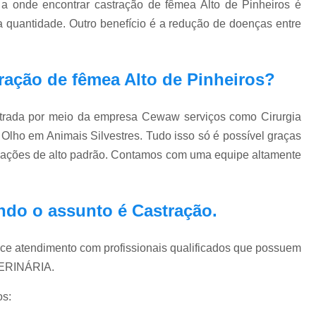
 onde encontrar castração de fêmea Alto de Pinheiros é
Exame Veterinário de Pressão Oc
a quantidade. Outro benefício é a redução de doenças entre
Exame Veterinário Olho
Exame Veterin
Gastrologia Veterinaria Zona Oeste
ração de fêmea Alto de Pinheiros?
Gastrologista para Cachorros Vila Madal
Gastrologista para Gatos Zona Oeste
rada por meio da empresa Cewaw serviços como Cirurgia
Medico Veterinario Ga
Olho em Animais Silvestres. Tudo isso só é possível graças
Veterinaria Especialista em Gastrologia Zo
talações de alto padrão. Contamos com uma equipe altamente
Veterinario Gastrologista Vila Mada
Oftalmologista Cachorro
Oftalmolog
ndo o assunto é
Castração
.
Oftalmologista de Cães
Oftalmol
Oftalmologista para Cachorro
Oftalmol
ce atendimento com profissionais qualificados que possuem
TERINÁRIA.
Oftalmologista Veterinário 24 
os: