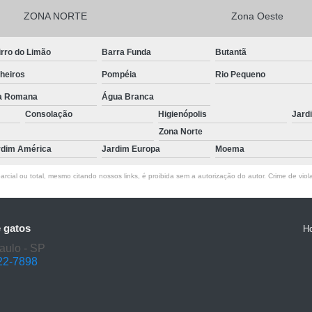
ZONA NORTE
Zona Oeste
rro do Limão
Barra Funda
Butantã
heiros
Pompéia
Rio Pequeno
la Romana
Água Branca
Consolação
Higienópolis
Jard
Zona Norte
rdim América
Jardim Europa
Moema
rcial ou total, mesmo citando nossos links, é proibida sem a autorização do autor. Crime de viol
e gatos
H
aulo - SP
22-7898