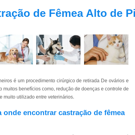
Clínica Veterinária Oftalmolog
ração de Fêmea Alto de P
Clínica Veterinária para Cachor
Clínica Veterinária para Cães Ido
Clínica Veterinária para Gatos
Endocrino Veterinario Zona Oeste
E
Endocrinologista para Cachorro Zona Oes
Endocrinologista para Gato Vila Madalena
Medico Veterinario Endocrinologista Vila M
eiros é um procedimento cirúrgico de retirada De ovários e
Veterinario Endoc
o muitos benefícios como, redução de doenças e controle de
Veterinario Especialista em Endocrinol
uito utilizado entre veterinários.
Exame de Fundo de Olho em Cães 
a onde encontrar castração de fêmea
Exame de Olho em Animais Exóticos
Exame Oftalmológico Veterinár