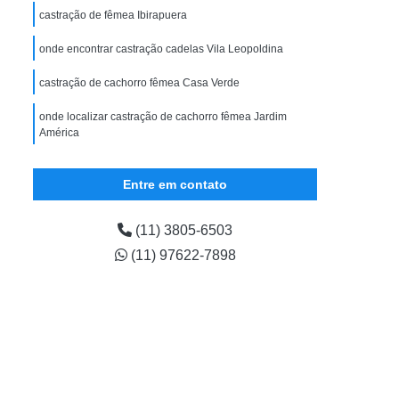
ular
Exame Veterinário em Filhote
castração de fêmea Ibirapuera
ário para Cão
Exame Veterinário para Gato
onde encontrar castração cadelas Vila Leopoldina
Gastrologista para Animais Zona Oeste
castração de cachorro fêmea Casa Verde
ena
Gastrologista para Cães Vila Madalena
onde localizar castração de cachorro fêmea Jardim
Gastrologista para Pet Vila Madalena
América
strologista Vila Madalena
Entre em contato
na Oeste
Veterinaria Gastrologista Zona Oeste
lena
Médico Veterinário Oftalmologista
(11) 3805-6503
ista Canina
Oftalmologista de Cachorro
(11) 97622-7898
ogista de Gatos
Oftalmologista Gatos
ogista para Cães
Oftalmologista para Gatos
Horas
Veterinário Oftalmologista