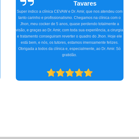
Sallinas
Tivemos uma experiência extremamente positiva na CEVAW.
com
Estávamos preocupados porque frequentemente nosso pet, o
 o
Ozzy, ficava com o olho irritado, às vezes quase fechado. O
a
Doutor Amir, na primeira consulta, detectou o problema,
rgia
receitou os remédios necessários, e realizamos dois
ele
procedimentos cirúrgicos com excelência. O atendimento e
.
acompanhamento foram ótimos desde a primeira consulta até o
Só
pós-operatório. Indicamos a clínica para consultas
oftalmológicas e qualquer especialidade que atendam.