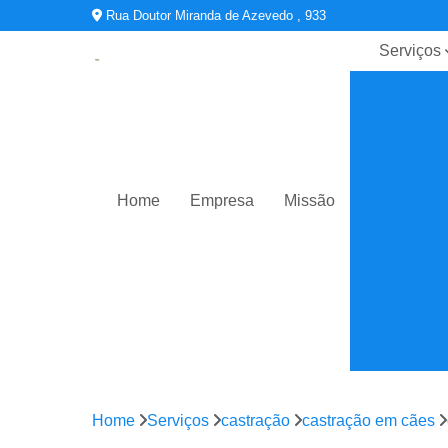
Rua Doutor Miranda de Azevedo , 933
Serviços
Castraçã
Cirurgia
veterinári
Clínicas
veterinári
Home
Empresa
Missão
Endocrinolo
animal
Exame
veterinári
Gastrolog
animal
Oftalmologi
Home
Serviços
castração
castração em cães