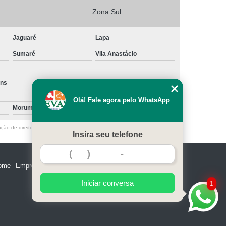
Zona Sul
Jaguaré
Lapa
Sumaré
Vila Anastácio
ins
Santa Cecília
Olá! Fale agora pelo WhatsApp
Morumbi
Vila Nova Conceição
ação de direito autoral – artigo 184 do Código Penal –
Lei 9610/98 - Lei de
Insira seu telefone
ome
Empresa
Missão
Serviços
Contato
Mapa do site
Iniciar conversa
1