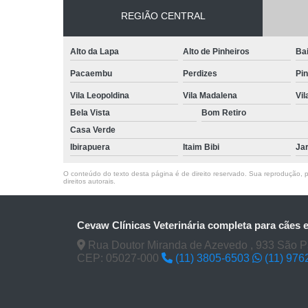
REGIÃO CENTRAL
Alto da Lapa
Alto de Pinheiros
Bai
Pacaembu
Perdizes
Pin
Vila Leopoldina
Vila Madalena
Vi
Bela Vista
Bom Retiro
Casa Verde
Ibirapuera
Itaim Bibi
Ja
O conteúdo do texto desta página é de direito reservado. Sua reprodução, pa
direitos autorais
.
Cevaw Clínicas Veterinária completa para cães 
Rua Doutor Miranda de Azevedo , 933 São P
CEP: 05027-000
(11) 3805-6503
(11) 976