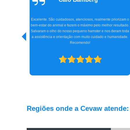
Tavares
Super indico a clínica CEVAW e Dr. Amir, que nos atendeu 
tanto carinho e profissionalismo. Chegamos na clínica com
 priorizam o
Jhon, meu cocker de 5 anos, quase perdendo totalmente 
r resultado.
visão, e graças ao Dr. Amir, com toda sua experiência, a ciru
s deram toda
e tratamento conseguiram reverter o quadro do Jhon. Hoje 
 humanidade.
está bem, e nós, os tutores, estamos imensamente felizes
Obrigada a todos da clínica e, especialmente, ao Dr. Amir. 
gratidão.
Regiões onde a Cevaw atende: