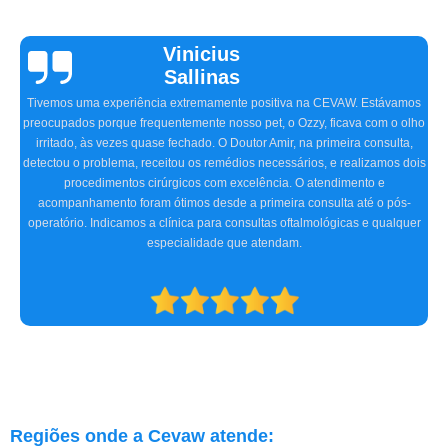
Vinicius
Sallinas
Tivemos uma experiência extremamente positiva na CEVAW. Estávamos
preocupados porque frequentemente nosso pet, o Ozzy, ficava com o olho
irritado, às vezes quase fechado. O Doutor Amir, na primeira consulta,
detectou o problema, receitou os remédios necessários, e realizamos dois
procedimentos cirúrgicos com excelência. O atendimento e
acompanhamento foram ótimos desde a primeira consulta até o pós-
operatório. Indicamos a clínica para consultas oftalmológicas e qualquer
especialidade que atendam.
Regiões onde a Cevaw atende: