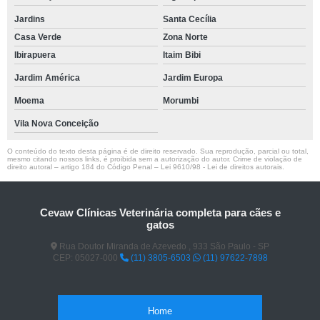
Jardins
Santa Cecília
Casa Verde
Zona Norte
Ibirapuera
Itaim Bibi
Jardim América
Jardim Europa
Moema
Morumbi
Vila Nova Conceição
O conteúdo do texto desta página é de direito reservado. Sua reprodução, parcial ou total,
mesmo citando nossos links, é proibida sem a autorização do autor. Crime de violação de
direito autoral – artigo 184 do Código Penal –
Lei 9610/98 - Lei de direitos autorais
.
Cevaw Clínicas Veterinária completa para cães e
gatos
Rua Doutor Miranda de Azevedo , 933 São Paulo - SP
CEP: 05027-000
(11) 3805-6503
(11) 97622-7898
Home