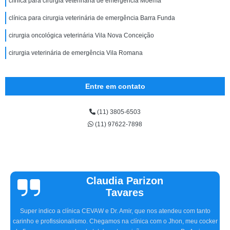
clínica para cirurgia veterinária de emergência Moema
clínica para cirurgia veterinária de emergência Barra Funda
cirurgia oncológica veterinária Vila Nova Conceição
cirurgia veterinária de emergência Vila Romana
Entre em contato
(11) 3805-6503
(11) 97622-7898
Vinicius
Sallinas
Tivemos uma experiência extremamente positiva na CEVAW. Estávamos
preocupados porque frequentemente nosso pet, o Ozzy, ficava com o olho
irritado, às vezes quase fechado. O Doutor Amir, na primeira consulta,