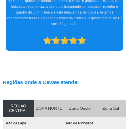
detectou o problema, receitou os remédios necessários, e realizamos dois
procedimentos cirúrgicos com excelência. O atendimento e
acompanhamento foram ótimos desde a primeira consulta até o pós-
operatório. Indicamos a clínica para consultas oftalmológicas e qualquer
especialidade que atendam.
Regiões onde a Cevaw atende:
REGIÃO
ZONA NORTE
Zona Oeste
Zona Sul
CENTRAL
Alto da Lapa
Alto de Pinheiros