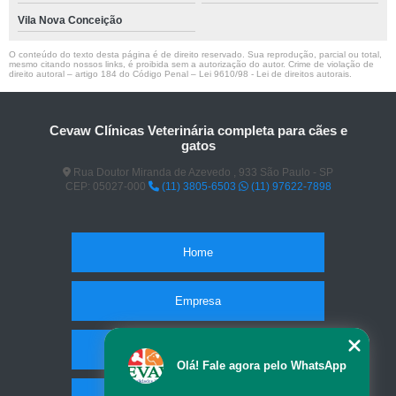
Vila Nova Conceição
O conteúdo do texto desta página é de direito reservado. Sua reprodução, parcial ou total,
mesmo citando nossos links, é proibida sem a autorização do autor. Crime de violação de
direito autoral – artigo 184 do Código Penal –
Lei 9610/98 - Lei de direitos autorais
.
Cevaw Clínicas Veterinária completa para cães e
gatos
Rua Doutor Miranda de Azevedo , 933 São Paulo - SP
CEP: 05027-000
(11) 3805-6503
(11) 97622-7898
Home
Empresa
Missão
Olá! Fale agora pelo WhatsApp