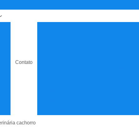
o
Castração Cachorro Macho
C
Castração de Cachorro
Castração 
a
Castração de Gata Fêmea
Cast
Castração em Cães
Castraçã
a
Contato
Cirurgia Hérnia Veterinária
Cirurgia Med
gia
Cirurgia Oftalmológica Veterinár
Cirurgia Veterinária 24 Hrs
Cirurgia Vet
o
Cirurgia Veterinária de Emergência
Cir
ia
Cirurgia Veterinária Especializada
sta
Clínica Veterinária
Cl
erinária cachorro
Clínica Veterinária de Especial