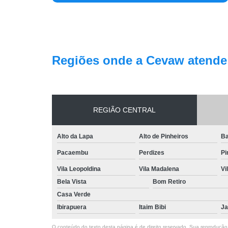
Regiões onde a Cevaw atende
REGIÃO CENTRAL
Alto da Lapa
Alto de Pinheiros
Ba
Pacaembu
Perdizes
Pi
Vila Leopoldina
Vila Madalena
Vi
Bela Vista
Bom Retiro
Casa Verde
Ibirapuera
Itaim Bibi
Ja
O conteúdo do texto desta página é de direito reservado. Sua reprodução, 