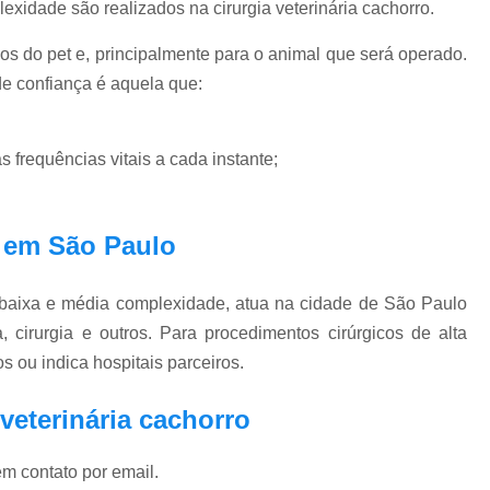
xidade são realizados na cirurgia veterinária cachorro.
Exame Veterinário de Pressão Oc
Exame Veterinário Olho
Exame Veterin
os do pet e, principalmente para o animal que será operado.
Gastrologia Veterinaria Zona Oeste
de confiança é aquela que:
Gastrologista para Cachorros Vila Madal
Gastrologista para Gatos Zona Oeste
as frequências vitais a cada instante;
Medico Veterinario Ga
Veterinaria Especialista em Gastrologia Zo
a em São Paulo
Veterinario Gastrologista Vila Mada
 baixa e média complexidade, atua na cidade de São Paulo
Oftalmologista Cachorro
Oftalmolog
, cirurgia e outros. Para procedimentos cirúrgicos de alta
Oftalmologista de Cães
Oftalmol
s ou indica hospitais parceiros.
Oftalmologista para Cachorro
Oftalmol
veterinária cachorro
Oftalmologista Veterinário 24 
em contato por email.