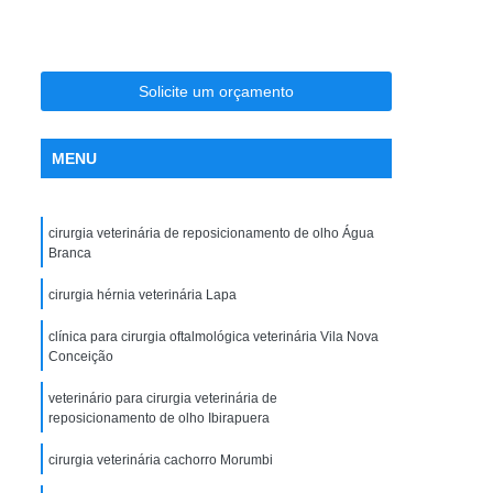
ia
Clínica Veterinária Ortopedia
ro
Clínica Veterinária para Cães
sos
Clínica Veterinária para Filhotes
Solicite um orçamento
Clínica Veterinária para Gatos Idosos
MENU
ndocrinologista de Cachorro Vila Madalena
te
Endocrinologista para Cães Zona Oeste
cirurgia veterinária de reposicionamento de olho Água
Endocrinologista Veterinário Vila Madalena
Branca
adalena
Veterinario Endocrino Vila Madalena
cirurgia hérnia veterinária Lapa
rinologista Zona Oeste
clínica para cirurgia oftalmológica veterinária Vila Nova
ogia Zona Oeste
Exame Clínico Veterinário
Conceição
e Gatos
Exame de Olho de Cachorro
veterinário para cirurgia veterinária de
reposicionamento de olho Ibirapuera
Exame de Olho em Animais Silvestres
cirurgia veterinária cachorro Morumbi
io
Exame Ortopédico Veterinária