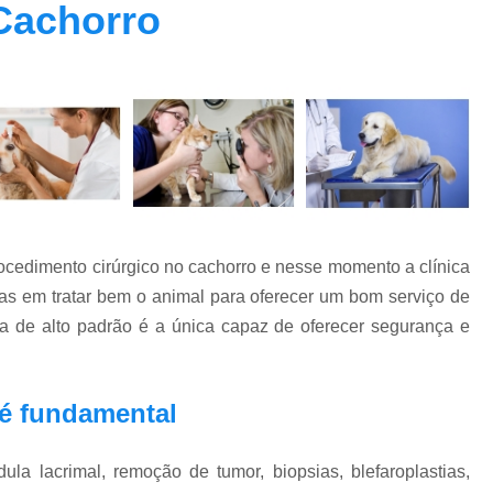
 Cachorro
Clínica Veterinária Oftalmolog
Clínica Veterinária para Cachor
Clínica Veterinária para Cães Ido
Clínica Veterinária para Gatos
Endocrino Veterinario Zona Oeste
E
Endocrinologista para Cachorro Zona Oes
Endocrinologista para Gato Vila Madalena
rocedimento cirúrgico no cachorro e nesse momento a clínica
Medico Veterinario Endocrinologista Vila M
s em tratar bem o animal para oferecer um bom serviço de
Veterinario Endoc
gica de alto padrão é a única capaz de oferecer segurança e
Veterinario Especialista em Endocrinol
Exame de Fundo de Olho em Cães 
o é fundamental
Exame de Olho em Animais Exóticos
Exame Oftalmológico Veterinár
ula lacrimal, remoção de tumor, biopsias, blefaroplastias,