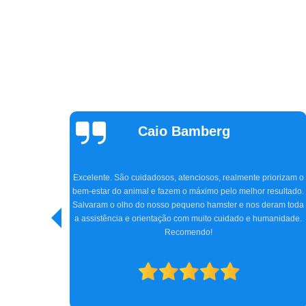
Claudia Parizon
Tavares
Super indico a clínica CEVAW e Dr. Amir, que nos atendeu com
tanto carinho e profissionalismo. Chegamos na clínica com o
iorizam o
Jhon, meu cocker de 5 anos, quase perdendo totalmente a
esultado.
visão, e graças ao Dr. Amir, com toda sua experiência, a cirurgi
eram toda
e tratamento conseguiram reverter o quadro do Jhon. Hoje ele
anidade.
está bem, e nós, os tutores, estamos imensamente felizes.
Obrigada a todos da clínica e, especialmente, ao Dr. Amir. Só
gratidão.