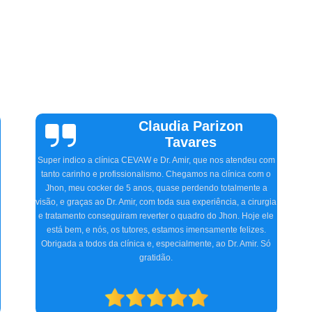
Vinicius
Sallinas
Tivemos uma experiência extremamente positiva na CEVAW.
Estávamos preocupados porque frequentemente nosso pet, o
Ozzy, ficava com o olho irritado, às vezes quase fechado. O
Doutor Amir, na primeira consulta, detectou o problema,
a
receitou os remédios necessários, e realizamos dois
procedimentos cirúrgicos com excelência. O atendimento e
acompanhamento foram ótimos desde a primeira consulta até o
pós-operatório. Indicamos a clínica para consultas
oftalmológicas e qualquer especialidade que atendam.