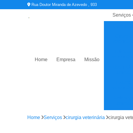
Rua Doutor Miranda de Azevedo , 933
Serviços
Castraçã
Cirurgia
veterinári
Clínicas
veterinári
Home
Empresa
Missão
Endocrinolo
animal
Exame
veterinári
Gastrolog
animal
Oftalmologi
Home
Serviços
cirurgia veterinária
cirurgia vet