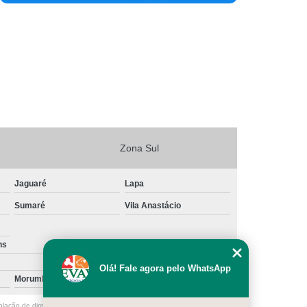
clínica para cirurgia veterinária clínica Alto da Lapa
clínica para cirurgia veterinária 24 hrs Pacaembu
veterinário para cirurgia veterinária oftalmológica 24
horas Água Branca
veterinário para cirurgia veterinária cachorro Perdizes
clínica para cirurgia veterinária cachorro Moema
Zona Sul
clínica para cirurgia veterinária de reposicionamento de
olho Perdizes
Jaguaré
Lapa
cirurgia veterinária oftalmológica 24 horas Pacaembu
Sumaré
Vila Anastácio
cirurgia medicina veterinária Vila Madalena
ns
Santa Cecília
clínica para cirurgia veterinária de emergência Barra
Olá! Fale agora pelo WhatsApp
Funda
Morumbi
Vila Nova Conceição
cirurgia oftalmológica veterinária Ibirapuera
olação de direito autoral – artigo 184 do Código Penal –
Lei 9610/98 - Lei