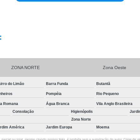
:
ZONA NORTE
Zona Oeste
irro do Limão
Barra Funda
Butantã
nheiros
Pompéia
Rio Pequeno
la Romana
Água Branca
Vila Anglo Brasileira
Consolação
Higienópolis
Jardi
Zona Norte
rdim América
Jardim Europa
Moema
parcial ou total, mesmo citando nossos links, é proibida sem a autorização do autor. Crime de vi