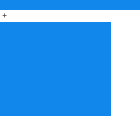
(11) 3805-6503
(11) 97622-7898
astração Cadelas
Castração Cães
de Cachorro Fêmea
Castração de Fêmea
ração de Gato
Castração de Macho
o para Gata
Castração Veterinária
icina Veterinária
Cirurgia Ocular Veterinária
ia
Cirurgia Oncológica Veterinária
erinária Cachorro
Cirurgia Veterinária Clínica
urgia Veterinária de Reposicionamento de Olho
Cirurgia Veterinária Oftalmológica 24 Horas
ínica Veterinária Cardiologia
idade
Clínica Veterinária Nutrição