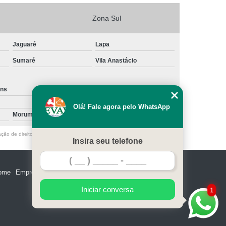
Zona Sul
Jaguaré
Lapa
Sumaré
Vila Anastácio
ins
Santa Cecília
Olá! Fale agora pelo WhatsApp
Morumbi
Vila Nova Conceição
ação de direito autoral – artigo 184 do Código Penal –
Lei 9610/98 - Lei de
Insira seu telefone
ome
Empresa
Missão
Serviços
Contato
Mapa do site
Iniciar conversa
1