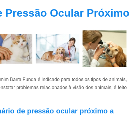
Clínica Veterinária Oftalmolog
e Pressão Ocular Próximo
Clínica Veterinária para Cachor
Clínica Veterinária para Cães Ido
Clínica Veterinária para Gatos
Endocrino Veterinario Zona Oeste
E
Endocrinologista para Cachorro Zona Oes
Endocrinologista para Gato Vila Madalena
Medico Veterinario Endocrinologista Vila M
mim Barra Funda é indicado para todos os tipos de animais,
Veterinario Endoc
nstatar problemas relacionados à visão dos animais, é feito
Veterinario Especialista em Endocrinol
.
Exame de Fundo de Olho em Cães 
nário de pressão ocular próximo a
Exame de Olho em Animais Exóticos
Exame Oftalmológico Veterinár