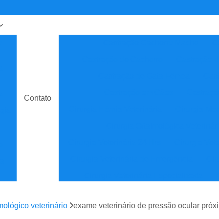
o
Castração Cachorro Macho
C
Castração de Cachorro
Castração 
a
Castração de Gata Fêmea
Cast
Castração em Cães
Castraçã
a
Contato
Cirurgia Hérnia Veterinária
Cirurgia Med
gia
Cirurgia Oftalmológica Veterinár
Cirurgia Veterinária 24 Hrs
Cirurgia Vet
o
Cirurgia Veterinária de Emergência
Cir
ia
Cirurgia Veterinária Especializada
sta
Clínica Veterinária
Cl
ológico veterinário
exame veterinário de pressão ocular pró
Clínica Veterinária de Especial