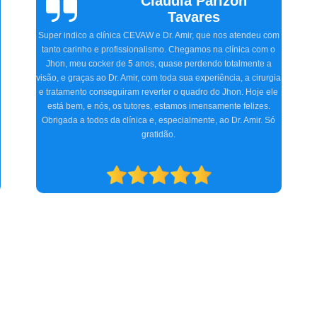
Vinicius
Sallinas
Tivemos uma experiência extremamente positiva na CEVAW.
Estávamos preocupados porque frequentemente nosso pet, o
Ozzy, ficava com o olho irritado, às vezes quase fechado. O
Doutor Amir, na primeira consulta, detectou o problema,
a
receitou os remédios necessários, e realizamos dois
procedimentos cirúrgicos com excelência. O atendimento e
acompanhamento foram ótimos desde a primeira consulta até o
pós-operatório. Indicamos a clínica para consultas
oftalmológicas e qualquer especialidade que atendam.