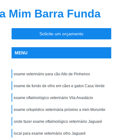
ia
Clínica Veterinária Ortopedia
 a Mim Barra Funda
ro
Clínica Veterinária para Cães
sos
Clínica Veterinária para Filhotes
Solicite um orçamento
Clínica Veterinária para Gatos Idosos
ndocrinologista de Cachorro Vila Madalena
MENU
te
Endocrinologista para Cães Zona Oeste
Endocrinologista Veterinário Vila Madalena
exame veterinário para cão Alto de Pinheiros
adalena
Veterinario Endocrino Vila Madalena
exame de fundo de olho em cães e gatos Casa Verde
rinologista Zona Oeste
exame oftalmológico veterinário Vila Anastácio
ogia Zona Oeste
Exame Clínico Veterinário
exame ortopédico veterinária próximo a mim Morumbi
e Gatos
Exame de Olho de Cachorro
Exame de Olho em Animais Silvestres
onde fazer exame oftalmológico veterinário Jaguaré
io
Exame Ortopédico Veterinária
local para exame veterinário olho Jaguaré