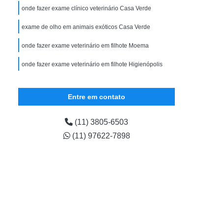
ular
Exame Veterinário em Filhote
onde fazer exame clínico veterinário Casa Verde
ário para Cão
Exame Veterinário para Gato
exame de olho em animais exóticos Casa Verde
Gastrologista para Animais Zona Oeste
onde fazer exame veterinário em filhote Moema
ena
Gastrologista para Cães Vila Madalena
onde fazer exame veterinário em filhote Higienópolis
Gastrologista para Pet Vila Madalena
strologista Vila Madalena
Entre em contato
na Oeste
Veterinaria Gastrologista Zona Oeste
lena
Médico Veterinário Oftalmologista
(11) 3805-6503
(11) 97622-7898
ista Canina
Oftalmologista de Cachorro
ogista de Gatos
Oftalmologista Gatos
ogista para Cães
Oftalmologista para Gatos
Horas
Veterinário Oftalmologista