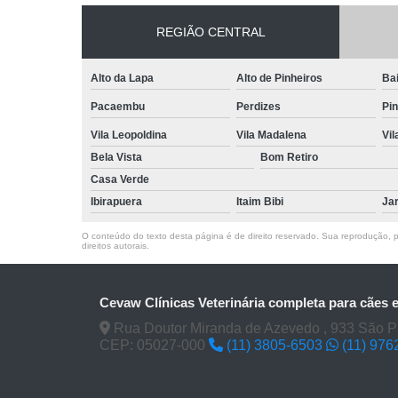
REGIÃO CENTRAL
Alto da Lapa
Alto de Pinheiros
Bai
Pacaembu
Perdizes
Pin
Vila Leopoldina
Vila Madalena
Vi
Bela Vista
Bom Retiro
Casa Verde
Ibirapuera
Itaim Bibi
Ja
O conteúdo do texto desta página é de direito reservado. Sua reprodução, pa
direitos autorais
.
Cevaw Clínicas Veterinária completa para cães 
Rua Doutor Miranda de Azevedo , 933 São P
CEP: 05027-000
(11) 3805-6503
(11) 976