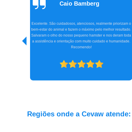
Claudia Parizon
Tavares
Super indico a clínica CEVAW e Dr. Amir, que nos atendeu com
tanto carinho e profissionalismo. Chegamos na clínica com o
iorizam o
Jhon, meu cocker de 5 anos, quase perdendo totalmente a
esultado.
visão, e graças ao Dr. Amir, com toda sua experiência, a cirurgi
eram toda
e tratamento conseguiram reverter o quadro do Jhon. Hoje ele
anidade.
está bem, e nós, os tutores, estamos imensamente felizes.
Obrigada a todos da clínica e, especialmente, ao Dr. Amir. Só
gratidão.
Regiões onde a Cevaw atende: