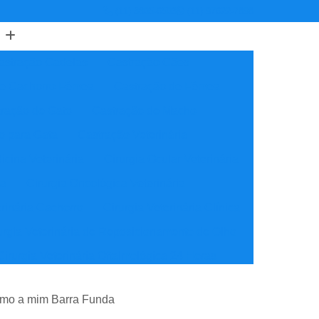
(11) 3805-6503
(11) 97622-7898
astração Cadelas
Castração Cães
de Cachorro Fêmea
Castração de Fêmea
ração de Gato
Castração de Macho
o para Gata
Castração Veterinária
icina Veterinária
Cirurgia Ocular Veterinária
ia
Cirurgia Oncológica Veterinária
erinária Cachorro
Cirurgia Veterinária Clínica
urgia Veterinária de Reposicionamento de Olho
Cirurgia Veterinária Oftalmológica 24 Horas
ínica Veterinária Cardiologia
ximo a mim Barra Funda
idade
Clínica Veterinária Nutrição