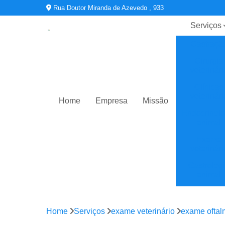
Rua Doutor Miranda de Azevedo , 933
Serviços
Castraçã
Cirurgia
veterinári
Clínicas
veterinári
Home
Empresa
Missão
Endocrinolo
animal
Exame
veterinári
Gastrolog
animal
Oftalmologi
Home
Serviços
exame veterinário
exame oftalm