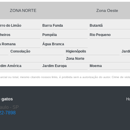
ZONA NORTE
Zona Oeste
rro do Limão
Barra Funda
Butantã
heiros
Pompéia
Rio Pequeno
la Romana
Água Branca
Consolação
Higienópolis
Jard
Zona Norte
rdim América
Jardim Europa
Moema
rcial ou total, mesmo citando nossos links, é proibida sem a autorização do autor. Crime de viol
e gatos
H
aulo - SP
22-7898