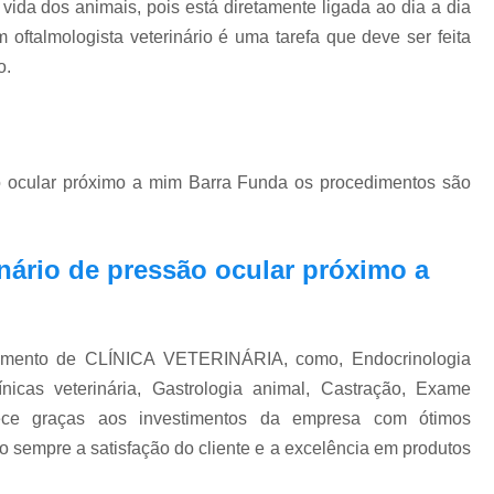
vida dos animais, pois está diretamente ligada ao dia a dia
Exame Veterinário de Pressão Oc
oftalmologista veterinário é uma tarefa que deve ser feita
Exame Veterinário Olho
Exame Veterin
o.
Gastrologia Veterinaria Zona Oeste
Gastrologista para Cachorros Vila Madal
Gastrologista para Gatos Zona Oeste
o ocular próximo a mim Barra Funda os procedimentos são
Medico Veterinario Ga
Veterinaria Especialista em Gastrologia Zo
nário de pressão ocular próximo a
Veterinario Gastrologista Vila Mada
Oftalmologista Cachorro
Oftalmolog
Oftalmologista de Cães
Oftalmol
gmento de CLÍNICA VETERINÁRIA, como, Endocrinologia
Oftalmologista para Cachorro
Oftalmol
ínicas veterinária, Gastrologia animal, Castração, Exame
ontece graças aos investimentos da empresa com ótimos
Oftalmologista Veterinário 24 
o sempre a satisfação do cliente e a excelência em produtos