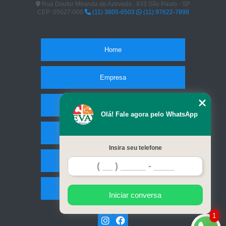
Rua Doutor Miranda de Azevedo , 933 São Paulo - SP
CEP: 05027-000
(11) 3805-6503
(11) 97622-7898
Home
Empresa
Missão
Olá! Fale agora pelo WhatsApp
Serviços
Insira seu telefone
Contato
Mapa do site
Iniciar conversa
1