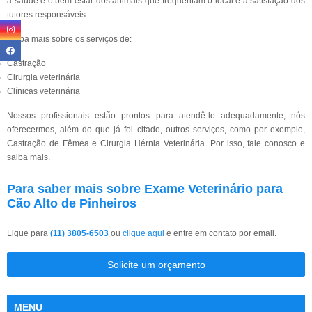
a saúde e o bem-estar dos animais que frequentam o local e a satisfação dos
tutores responsáveis.
Saiba mais sobre os serviços de:
Castração
Cirurgia veterinária
Clínicas veterinária
Nossos profissionais estão prontos para atendê-lo adequadamente, nós
oferecermos, além do que já foi citado, outros serviços, como por exemplo,
Castração de Fêmea e Cirurgia Hérnia Veterinária. Por isso, fale conosco e
saiba mais.
Para saber mais sobre Exame Veterinário para
Cão Alto de Pinheiros
Ligue para
(11) 3805-6503
ou
clique aqui
e entre em contato por email.
Solicite um orçamento
MENU