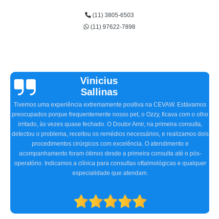
(11) 3805-6503
(11) 97622-7898
Vinicius
Sallinas
Tivemos uma experiência extremamente positiva na CEVAW. Estávamos
preocupados porque frequentemente nosso pet, o Ozzy, ficava com o olho
irritado, às vezes quase fechado. O Doutor Amir, na primeira consulta,
detectou o problema, receitou os remédios necessários, e realizamos dois
procedimentos cirúrgicos com excelência. O atendimento e
acompanhamento foram ótimos desde a primeira consulta até o pós-
operatório. Indicamos a clínica para consultas oftalmológicas e qualquer
especialidade que atendam.