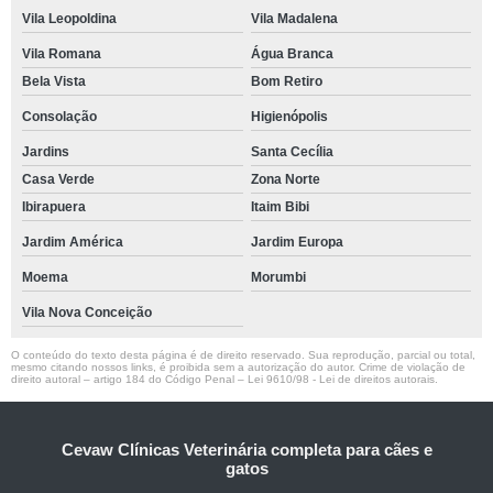
Vila Leopoldina
Vila Madalena
Vila Romana
Água Branca
Bela Vista
Bom Retiro
Consolação
Higienópolis
Jardins
Santa Cecília
Casa Verde
Zona Norte
Ibirapuera
Itaim Bibi
Jardim América
Jardim Europa
Moema
Morumbi
Vila Nova Conceição
O conteúdo do texto desta página é de direito reservado. Sua reprodução, parcial ou total,
mesmo citando nossos links, é proibida sem a autorização do autor. Crime de violação de
direito autoral – artigo 184 do Código Penal –
Lei 9610/98 - Lei de direitos autorais
.
Cevaw Clínicas Veterinária completa para cães e
gatos