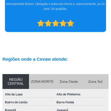
imensamente felizes. Obrigada a todos da clínica e, especialmente, ao Dr.
Amir. Só gratidão.
Regiões onde a Cevaw atende:
REGIÃO
ZONA NORTE
Zona Oeste
Zona Sul
CENTRAL
Alto da Lapa
Alto de Pinheiros
Bairro do Limão
Barra Funda
Butantã
Jaguaré