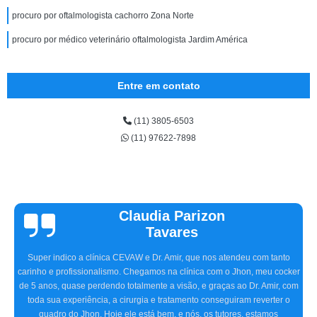
procuro por oftalmologista cachorro Zona Norte
procuro por médico veterinário oftalmologista Jardim América
Entre em contato
(11) 3805-6503
(11) 97622-7898
Claudia Parizon
Tavares
Super indico a clínica CEVAW e Dr. Amir, que nos atendeu com tanto
carinho e profissionalismo. Chegamos na clínica com o Jhon, meu cocker
de 5 anos, quase perdendo totalmente a visão, e graças ao Dr. Amir, com
toda sua experiência, a cirurgia e tratamento conseguiram reverter o
quadro do Jhon. Hoje ele está bem, e nós, os tutores, estamos