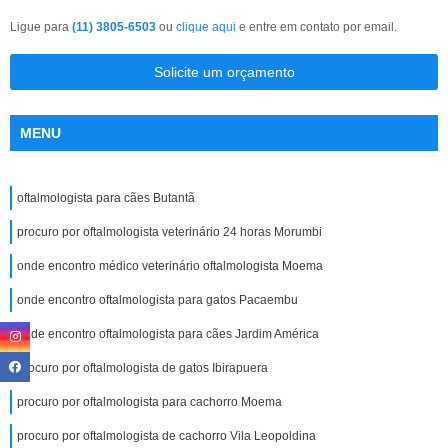
Ligue para
(11) 3805-6503
ou
clique aqui
e entre em contato por email.
Solicite um orçamento
MENU
oftalmologista para cães Butantã
procuro por oftalmologista veterinário 24 horas Morumbi
onde encontro médico veterinário oftalmologista Moema
onde encontro oftalmologista para gatos Pacaembu
onde encontro oftalmologista para cães Jardim América
procuro por oftalmologista de gatos Ibirapuera
procuro por oftalmologista para cachorro Moema
procuro por oftalmologista de cachorro Vila Leopoldina