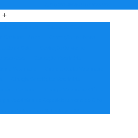
(11) 3805-6503
(11) 97622-7898
astração Cadelas
Castração Cães
de Cachorro Fêmea
Castração de Fêmea
ração de Gato
Castração de Macho
o para Gata
Castração Veterinária
icina Veterinária
Cirurgia Ocular Veterinária
ia
Cirurgia Oncológica Veterinária
erinária Cachorro
Cirurgia Veterinária Clínica
urgia Veterinária de Reposicionamento de Olho
Cirurgia Veterinária Oftalmológica 24 Horas
ínica Veterinária Cardiologia
idade
Clínica Veterinária Nutrição