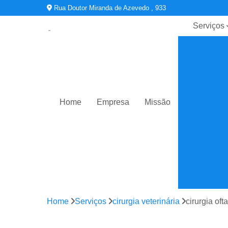
Rua Doutor Miranda de Azevedo , 933
Serviços
Castraçã
Cirurgia
veterinári
Clínicas
veterinári
Home
Empresa
Missão
Endocrinolo
animal
Exame
veterinári
Gastrolog
animal
Oftalmologi
Home
Serviços
cirurgia veterinária
cirurgia oft