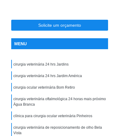
ia
Clínica Veterinária Ortopedia
ro
Clínica Veterinária para Cães
sos
Clínica Veterinária para Filhotes
Solicite um orçamento
Clínica Veterinária para Gatos Idosos
MENU
ndocrinologista de Cachorro Vila Madalena
te
Endocrinologista para Cães Zona Oeste
cirurgia veterinária 24 hrs Jardins
Endocrinologista Veterinário Vila Madalena
adalena
cirurgia veterinária 24 hrs Jardim América
Veterinario Endocrino Vila Madalena
rinologista Zona Oeste
cirurgia ocular veterinária Bom Retiro
ogia Zona Oeste
Exame Clínico Veterinário
cirurgia veterinária oftalmológica 24 horas mais próximo
Água Branca
e Gatos
Exame de Olho de Cachorro
clínica para cirurgia ocular veterinária Pinheiros
Exame de Olho em Animais Silvestres
io
Exame Ortopédico Veterinária
cirurgia veterinária de reposicionamento de olho Bela
Vista