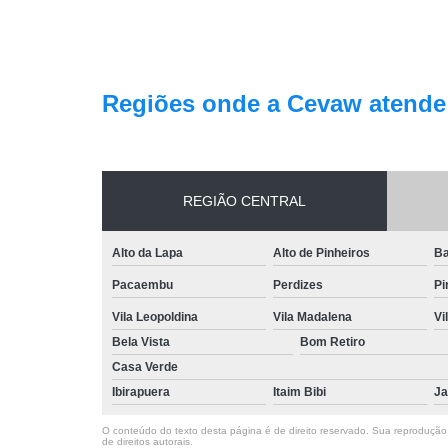
Regiões onde a Cevaw atende
REGIÃO CENTRAL
Alto da Lapa
Alto de Pinheiros
Ba
Pacaembu
Perdizes
Pi
Vila Leopoldina
Vila Madalena
Vi
Bela Vista
Bom Retiro
Casa Verde
Ibirapuera
Itaim Bibi
Ja
O conteúdo do texto desta página é de direito reservado. Sua reprodução, 
de direitos autorais
.