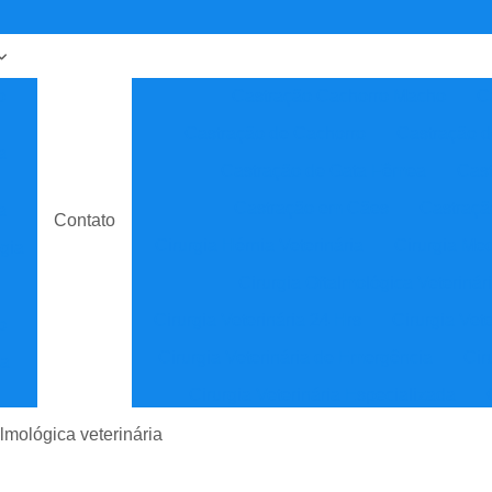
o
Castração Cachorro Macho
C
Castração de Cachorro
Castração 
a
Castração de Gata Fêmea
Cast
Castração em Cães
Castraçã
a
Contato
Cirurgia Hérnia Veterinária
Cirurgia Med
gia
Cirurgia Oftalmológica Veterinár
Cirurgia Veterinária 24 Hrs
Cirurgia Vet
o
Cirurgia Veterinária de Emergência
Cir
ia
Cirurgia Veterinária Especializada
sta
Clínica Veterinária
Cl
almológica veterinária
Clínica Veterinária de Especial