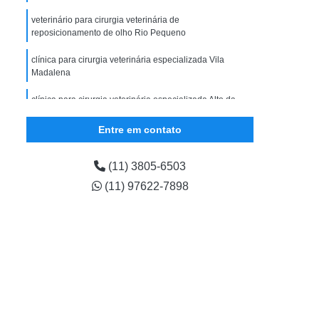
ular
Exame Veterinário em Filhote
veterinário para cirurgia veterinária de
ário para Cão
Exame Veterinário para Gato
reposicionamento de olho Rio Pequeno
Gastrologista para Animais Zona Oeste
clínica para cirurgia veterinária especializada Vila
Madalena
ena
Gastrologista para Cães Vila Madalena
clínica para cirurgia veterinária especializada Alto da
Gastrologista para Pet Vila Madalena
Lapa
strologista Vila Madalena
Entre em contato
cirurgia veterinária de emergência Jardins
na Oeste
Veterinaria Gastrologista Zona Oeste
(11) 3805-6503
clínica para cirurgia medicina veterinária Sumaré
lena
Médico Veterinário Oftalmologista
(11) 97622-7898
clínica para cirurgia oncológica veterinária Butantã
ista Canina
Oftalmologista de Cachorro
veterinário para cirurgia oncológica veterinária Bela
ogista de Gatos
Oftalmologista Gatos
Vista
ogista para Cães
Oftalmologista para Gatos
veterinário para cirurgia veterinária clínica Perdizes
Horas
Veterinário Oftalmologista
cirurgia veterinária de reposicionamento de olho Bairro
do Limão