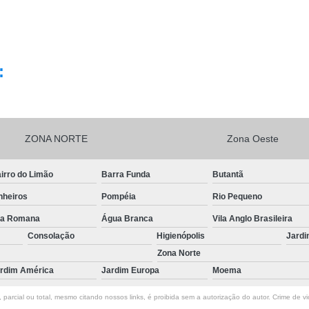
:
ZONA NORTE
Zona Oeste
irro do Limão
Barra Funda
Butantã
nheiros
Pompéia
Rio Pequeno
la Romana
Água Branca
Vila Anglo Brasileira
Consolação
Higienópolis
Jardi
Zona Norte
rdim América
Jardim Europa
Moema
parcial ou total, mesmo citando nossos links, é proibida sem a autorização do autor. Crime de vi