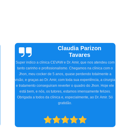
Vinicius
Sallinas
Tivemos uma experiência extremamente positiva na CEVAW.
om
Estávamos preocupados porque frequentemente nosso pet, o
o
Ozzy, ficava com o olho irritado, às vezes quase fechado. O
Doutor Amir, na primeira consulta, detectou o problema,
ia
receitou os remédios necessários, e realizamos dois
le
procedimentos cirúrgicos com excelência. O atendimento e
acompanhamento foram ótimos desde a primeira consulta até o
ó
pós-operatório. Indicamos a clínica para consultas
oftalmológicas e qualquer especialidade que atendam.