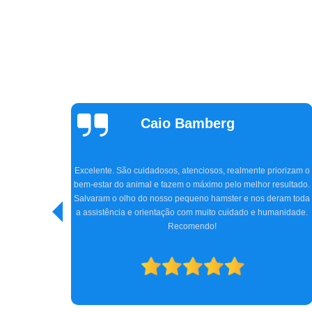
Claudia Parizon
Tavares
Super indico a clínica CEVAW e Dr. Amir, que nos atendeu c
tanto carinho e profissionalismo. Chegamos na clínica com 
priorizam o
Jhon, meu cocker de 5 anos, quase perdendo totalmente a
 resultado.
visão, e graças ao Dr. Amir, com toda sua experiência, a cirurg
deram toda
e tratamento conseguiram reverter o quadro do Jhon. Hoje e
umanidade.
está bem, e nós, os tutores, estamos imensamente felizes.
Obrigada a todos da clínica e, especialmente, ao Dr. Amir. S
gratidão.