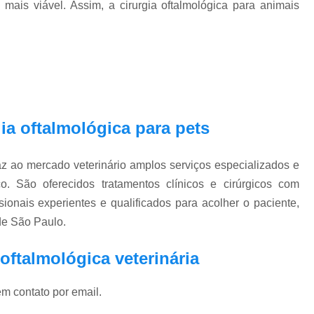
 mais viável. Assim, a cirurgia oftalmológica para animais
Exame Veterinário de Pressão Oc
Exame Veterinário Olho
Exame Veterin
Gastrologia Veterinaria Zona Oeste
Gastrologista para Cachorros Vila Madal
Gastrologista para Gatos Zona Oeste
ia oftalmológica para pets
Medico Veterinario Ga
Veterinaria Especialista em Gastrologia Zo
ao mercado veterinário amplos serviços especializados e
Veterinario Gastrologista Vila Mada
 São oferecidos tratamentos clínicos e cirúrgicos com
Oftalmologista Cachorro
Oftalmolog
onais experientes e qualificados para acolher o paciente,
Oftalmologista de Cães
Oftalmol
de São Paulo.
Oftalmologista para Cachorro
Oftalmol
oftalmológica veterinária
Oftalmologista Veterinário 24 
em contato por email.