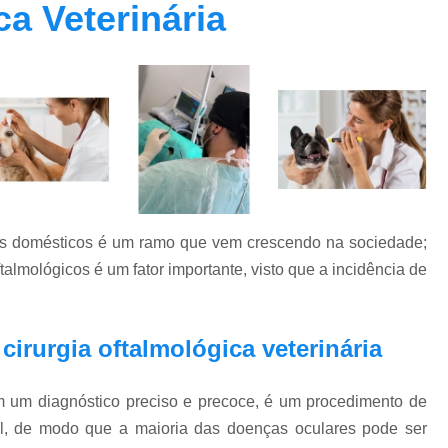
ca Veterinária
Clínica Veterinária Oftalmolog
Clínica Veterinária para Cachor
Clínica Veterinária para Cães Ido
Clínica Veterinária para Gatos
Endocrino Veterinario Zona Oeste
E
Endocrinologista para Cachorro Zona Oes
Endocrinologista para Gato Vila Madalena
is domésticos é um ramo que vem crescendo na sociedade;
Medico Veterinario Endocrinologista Vila M
talmológicos é um fator importante, visto que a incidência de
Veterinario Endoc
Veterinario Especialista em Endocrinol
cirurgia oftalmológica veterinária
Exame de Fundo de Olho em Cães 
Exame de Olho em Animais Exóticos
com um diagnóstico preciso e precoce, é um procedimento de
Exame Oftalmológico Veterinár
l, de modo que a maioria das doenças oculares pode ser