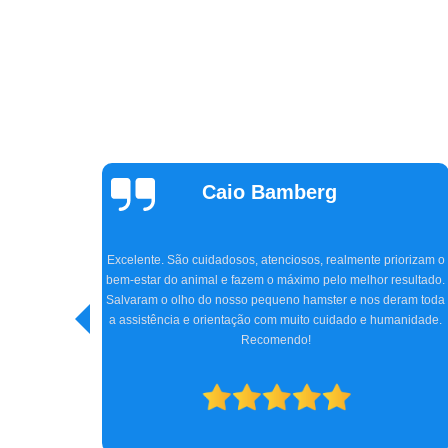
Claudia Parizon
Tavares
Super indico a clínica CEVAW e Dr. Amir, que nos atendeu com
tanto carinho e profissionalismo. Chegamos na clínica com o
iorizam o
Jhon, meu cocker de 5 anos, quase perdendo totalmente a
esultado.
visão, e graças ao Dr. Amir, com toda sua experiência, a cirurgi
eram toda
e tratamento conseguiram reverter o quadro do Jhon. Hoje ele
anidade.
está bem, e nós, os tutores, estamos imensamente felizes.
Obrigada a todos da clínica e, especialmente, ao Dr. Amir. Só
gratidão.