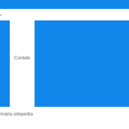
o
Castração Cachorro Macho
C
Castração de Cachorro
Castração 
a
Castração de Gata Fêmea
Cast
Castração em Cães
Castraçã
a
Contato
Cirurgia Hérnia Veterinária
Cirurgia Med
gia
Cirurgia Oftalmológica Veterinár
Cirurgia Veterinária 24 Hrs
Cirurgia Vet
o
Cirurgia Veterinária de Emergência
Cir
ia
Cirurgia Veterinária Especializada
sta
Clínica Veterinária
Cl
rinária ortopedia
Clínica Veterinária de Especial