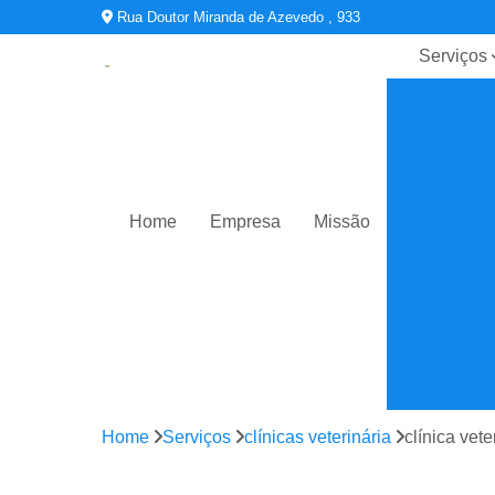
Rua Doutor Miranda de Azevedo , 933
Serviços
Castraçã
Cirurgia
veterinári
Clínicas
veterinári
Home
Empresa
Missão
Endocrinolo
animal
Exame
veterinári
Gastrolog
animal
Oftalmologi
Home
Serviços
clínicas veterinária
clínica vete