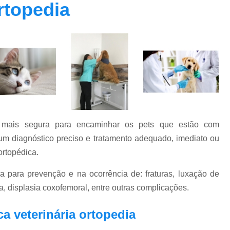
Ortopedia
Clínica Veterinária Oftalmolog
Clínica Veterinária para Cachor
Clínica Veterinária para Cães Ido
Clínica Veterinária para Gatos
Endocrino Veterinario Zona Oeste
E
Endocrinologista para Cachorro Zona Oes
Endocrinologista para Gato Vila Madalena
ção mais segura para encaminhar os pets que estão com
Medico Veterinario Endocrinologista Vila M
 um diagnóstico preciso e tratamento adequado, imediato ou
Veterinario Endoc
rtopédica.
Veterinario Especialista em Endocrinol
da para prevenção e na ocorrência de: fraturas, luxação de
Exame de Fundo de Olho em Cães 
a, displasia coxofemoral, entre outras complicações.
Exame de Olho em Animais Exóticos
ca veterinária ortopedia
Exame Oftalmológico Veterinár