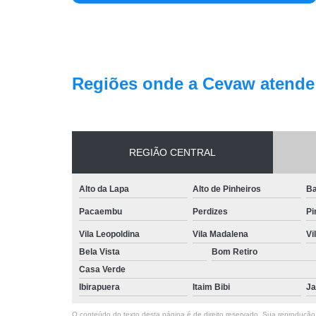
Regiões onde a Cevaw atende
REGIÃO CENTRAL
Alto da Lapa
Alto de Pinheiros
Ba
Pacaembu
Perdizes
Pi
Vila Leopoldina
Vila Madalena
Vi
Bela Vista
Bom Retiro
Casa Verde
Ibirapuera
Itaim Bibi
Ja
O conteúdo do texto desta página é de direito reservado. Sua reprodução, 