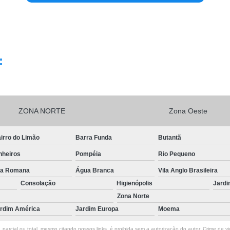
:
ZONA NORTE
Zona Oeste
irro do Limão
Barra Funda
Butantã
nheiros
Pompéia
Rio Pequeno
la Romana
Água Branca
Vila Anglo Brasileira
Consolação
Higienópolis
Jardi
Zona Norte
rdim América
Jardim Europa
Moema
parcial ou total, mesmo citando nossos links, é proibida sem a autorização do autor. Crime de vi