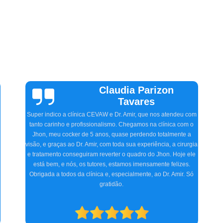
Vinicius
Sallinas
Tivemos uma experiência extremamente positiva na CEVAW.
Estávamos preocupados porque frequentemente nosso pet, o
Ozzy, ficava com o olho irritado, às vezes quase fechado. O
Doutor Amir, na primeira consulta, detectou o problema,
a
receitou os remédios necessários, e realizamos dois
procedimentos cirúrgicos com excelência. O atendimento e
acompanhamento foram ótimos desde a primeira consulta até o
pós-operatório. Indicamos a clínica para consultas
oftalmológicas e qualquer especialidade que atendam.