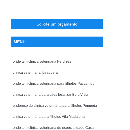
ia
Clínica Veterinária Ortopedia
ro
Clínica Veterinária para Cães
sos
Clínica Veterinária para Filhotes
Solicite um orçamento
Clínica Veterinária para Gatos Idosos
MENU
ndocrinologista de Cachorro Vila Madalena
te
Endocrinologista para Cães Zona Oeste
onde tem clínica veterinária Perdizes
Endocrinologista Veterinário Vila Madalena
adalena
clínica veterinária Ibirapuera
Veterinario Endocrino Vila Madalena
rinologista Zona Oeste
onde tem clínica veterinária para filhotes Pacaembu
ogia Zona Oeste
Exame Clínico Veterinário
clínica veterinária para cães localizar Bela Vista
e Gatos
Exame de Olho de Cachorro
endereço de clínica veterinária para filhotes Pompéia
Exame de Olho em Animais Silvestres
clínica veterinária para filhotes Vila Madalena
io
Exame Ortopédico Veterinária
onde tem clínica veterinária de especialidade Casa