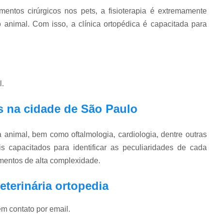
Exame Veterinário de Pressão Oc
entos cirúrgicos nos pets, a fisioterapia é extremamente
Exame Veterinário Olho
Exame Veterin
 animal. Com isso, a clínica ortopédica é capacitada para
Gastrologia Veterinaria Zona Oeste
Gastrologista para Cachorros Vila Madal
Gastrologista para Gatos Zona Oeste
l.
Medico Veterinario Ga
Veterinaria Especialista em Gastrologia Zo
 na cidade de São Paulo
Veterinario Gastrologista Vila Mada
animal, bem como oftalmologia, cardiologia, dentre outras
Oftalmologista Cachorro
Oftalmolog
is capacitados para identificar as peculiaridades de cada
Oftalmologista de Cães
Oftalmol
imentos de alta complexidade.
Oftalmologista para Cachorro
Oftalmol
eterinária ortopedia
Oftalmologista Veterinário 24 
em contato por email.