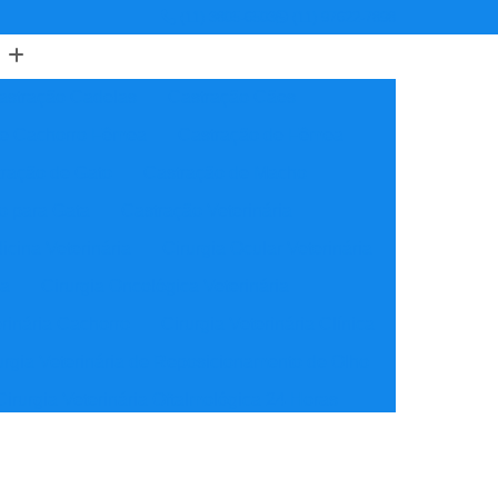
(11) 3805-6503
(11) 97622-7898
astração Cadelas
Castração Cães
de Cachorro Fêmea
Castração de Fêmea
ração de Gato
Castração de Macho
o para Gata
Castração Veterinária
icina Veterinária
Cirurgia Ocular Veterinária
ia
Cirurgia Oncológica Veterinária
erinária Cachorro
Cirurgia Veterinária Clínica
urgia Veterinária de Reposicionamento de Olho
Cirurgia Veterinária Oftalmológica 24 Horas
ínica Veterinária Cardiologia
idade
Clínica Veterinária Nutrição